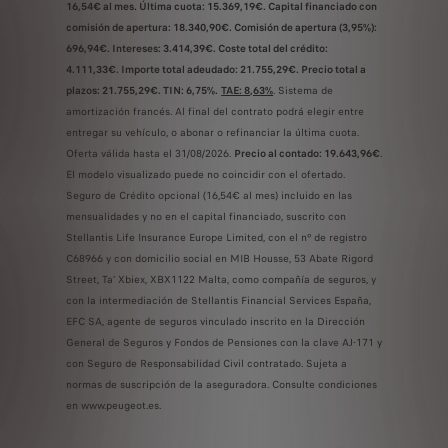
16,54€ al mes. Última cuota: 15.369,19€. Capital financiado con
comisión de apertura: 18.340,90€. Comisión de apertura (3,95%):
696,94€. Intereses: 3.414,39€. Coste total del crédito:
4.111,33€. Importe total adeudado: 21.755,29€. Precio total a
plazos: 21.755,29€. TIN: 6,75%.
TAE: 8,63%
. Sistema de
amortización francés. Al final del contrato podrá elegir entre
entregar su vehículo, o abonar o refinanciar la última cuota.
Oferta válida hasta el 31/08/2026.
Precio al contado: 19.643,96€
.
El modelo visualizado puede no coincidir con el ofertado.
Seguro de Crédito opcional (16,54€ al mes) incluido en las
mensualidades y no en el capital financiado, suscrito con
Stellantis Life Insurance Europe Limited, con el nº de registro
C68966 y con domicilio social en MIB Housse, 53 Abate Rigord
Street, Ta’ Xbiex, XBX1122 Malta, como compañía de seguros, y
con la intermediación de Stellantis Financial Services España,
EFC SA, agente de seguros vinculado inscrito en la Dirección
General de Seguros y Fondos de Pensiones con la clave AJ-171 y
con Seguro de Responsabilidad Civil contratado. Sujeta a
normas de suscripción de la aseguradora. Consulte condiciones
en www.peugeot.es.