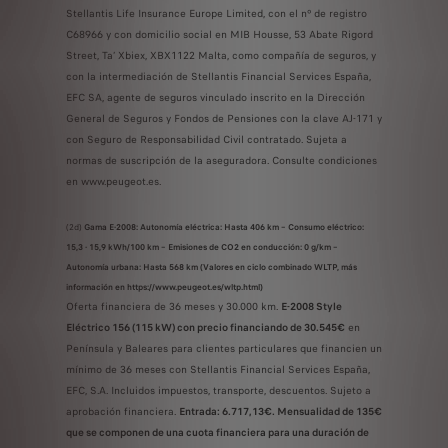
Stellantis Life Insurance Europe Limited, con el nº de registro
C68966 y con domicilio social en MIB Housse, 53 Abate Rigord
Street, Ta’ Xbiex, XBX1122 Malta, como compañía de seguros, y
con la intermediación de Stellantis Financial Services España,
EFC SA, agente de seguros vinculado inscrito en la Dirección
General de Seguros y Fondos de Pensiones con la clave AJ-171 y
con Seguro de Responsabilidad Civil contratado. Sujeta a
normas de suscripción de la aseguradora. Consulte condiciones
en www.peugeot.es.
(2d)
Gama E-2008: Autonomía eléctrica: Hasta 406 km – Consumo eléctrico:
15,3 - 15,9 kWh/100 km – Emisiones de CO2 en conducción: 0 g/km –
Autonomía urbana: Hasta 568 km (Valores en ciclo combinado WLTP, más
información en https://www.peugeot.es/wltp.html)
Oferta financiera de 36 meses y 30.000 km.
E-2008 Style
Eléctrico 156 (115 kW) con precio financiando de 30.545€
en
Península y Baleares para clientes particulares que financien un
mínimo de 36 meses con Stellantis Financial Services España,
EFC, S.A. Incluidos impuestos, transporte, descuentos. Sujeto a
aprobación financiera.
Entrada: 6.717,13€. Mensualidad de 135€
que se componen de una cuota financiera para una duración de