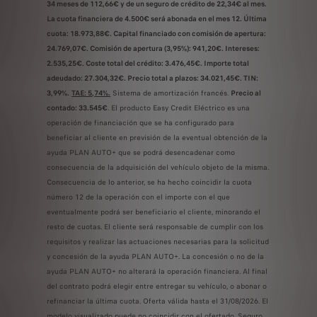
34 meses de 112,66€ y de un seguro de crédito de 22,34€ al mes.
La cuota financiera de 4.500€ será abonada en el mes 12. Última
cuota: 18.973,88€. Capital financiado con comisión de apertura:
24.769,07€. Comisión de apertura (3,95%): 941,20€. Intereses:
2.535,25€. Coste total del crédito: 3.476,45€. Importe total
adeudado: 27.304,32€. Precio total a plazos: 34.021,45€. TIN:
3,99%.
TAE: 5,74%.
Sistema de amortización francés.
Precio al
contado: 33.545€
. El producto Easy Credit Eléctrico es una
operación de financiación que se ha configurado para
beneficiar al cliente en previsión de la eventual obtención de la
ayuda PLAN AUTO+ que se podrá desencadenar como
consecuencia de la adquisición del vehículo objeto de la misma.
Consecuencia de lo anterior, se ha hecho coincidir la cuota
número 12 de la operación con el importe con el que
eventualmente podrá ser beneficiario el cliente, minorando el
resto de cuotas. El cliente será responsable de cumplir con los
requisitos y realizar las actuaciones necesarias para la solicitud
y concesión de la ayuda PLAN AUTO+. La concesión o no de la
ayuda PLAN AUTO+ no alterará la operación financiera. Al final
del contrato podrá elegir entre entregar su vehículo, o abonar o
refinanciar la última cuota. Oferta válida hasta el 31/08/2026. El
modelo visualizado puede no coincidir con el ofertado. Seguro