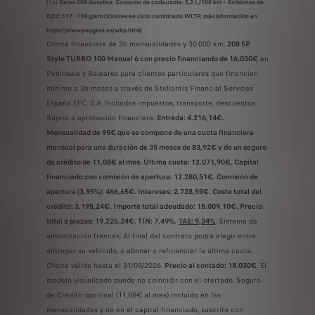
(1a)
Gama 208 Gasolina: Consumo de carburante: 5,2 L/100 km – Emisiones de
CO2: 117 - 118 g/km (Valores en ciclo combinado WLTP, más información en
https://www.peugeot.es/wltp.html)
Oferta financiera de 36 mensualidades y 30.000 km.
208 5P
Style TURBO 100 Manual 6 con precio financiando de 16.030€
en
Península y Baleares para clientes particulares que financien
mínimo a 36 meses a través de Stellantis Financial Services
España EFC, S.A. Incluidos impuestos, transporte, descuentos.
Sujeto a aprobación financiera.
Entrada: 4.216,14€.
Mensualidad de 95€ que se compone de una cuota financiera
mensual para una duración de 35 meses de 83,92€ y de un seguro
de crédito de 11,08€ al mes. Última cuota: 12.071,90€. Capital
financiado con comisión de apertura: 12.280,51€. Comisión de
apertura (3,95%): 466,65€. Intereses: 2.728,59€. Coste total del
crédito: 3.195,24€. Importe total adeudado: 15.009,10€. Precio
total a plazos: 19.225,24€. TIN: 7,49%.
TAE: 9,34%
. Sistema de
amortización francés. Al final del contrato podrá elegir entre
entregar su vehículo, o abonar o refinanciar la última cuota.
Oferta válida hasta el 31/08/2026.
Precio al contado: 18.030€
. El
modelo visualizado puede no coincidir con el ofertado. Seguro
de Crédito opcional (11,08€ al mes) incluido en las
mensualidades y no en el capital financiado, suscrito con