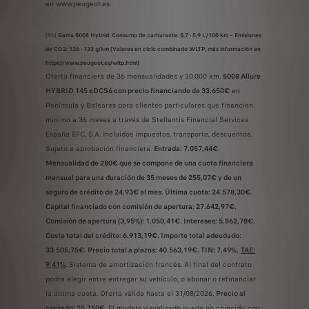
en www.peugeot.es.
(9b)
Gama 5008 Hybrid: Consumo de carburante: 5,7 - 5,9 L/100 km – Emisiones
de CO2: 126 - 133 g/km (Valores en ciclo combinado WLTP, más información en
https://www.peugeot.es/wltp.html)
Oferta financiera de 36 mensualidades y 30.000 km.
5008 Allure
HYBRID 145 eDCS6 con precio financiando de 33.650€
en
Península y Baleares para clientes particulares que financien
mínimo a 36 meses a través de Stellantis Financial Services
España EFC, S.A. Incluidos impuestos, transporte, descuentos.
Sujeto a aprobación financiera.
Entrada: 7.057,44€.
Mensualidad de 280€ que se compone de una cuota financiera
mensual para una duración de 35 meses de 255,07€ y de un
seguro de crédito de 24,93€ al mes. Última cuota: 24.578,30€.
Capital financiado con comisión de apertura: 27.642,97€.
Comisión de apertura (3,95%): 1.050,41€. Intereses: 5.862,78€.
Coste total del crédito: 6.913,19€. Importe total adeudado:
33.505,75€. Precio total a plazos: 40.563,19€. TIN: 7,49%.
TAE:
9,41%
. Sistema de amortización francés. Al final del contrato
podrá elegir entre entregar su vehículo, o abonar o refinanciar
la última cuota. Oferta válida hasta el 31/08/2026.
Precio al
contado: 35.150€
. El modelo visualizado puede no coincidir con