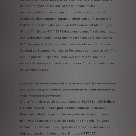
de Crédito opcional (22,34€ al mes) incluido en las
mensualidades y no en el capital financiado, suscrito con
Stellantis Life Insurance Europe Limited, con el nº de registro
C68966 y con domicilio social en MIB Housse, 53 Abate Rigord
Street, Ta’ Xbiex, XBX1122 Malta, como compañía de seguros, y
con la intermediación de Stellantis Financial Services España,
EFC SA, agente de seguros vinculado inscrito en la Dirección
General de Seguros y Fondos de Pensiones con la clave AJ-171 y
con Seguro de Responsabilidad Civil contratado. Sujeta a
normas de suscripción de la aseguradora. Consulte condiciones
en www.peugeot.es.
(5b)
Gama 3008 Hybrid: Consumo de carburante: 5,3 - 5,6 L/100 km – Emisiones
de CO2: 120 - 126 g/km (Valores en ciclo combinado WLTP, más información en
https://www.peugeot.es/wltp.html)
Oferta financiera de 36 mensualidades y 30.000 km.
3008 Allure
HYBRID 145 e-DCS6 con precio financiando de 30.260€
en
Península y Baleares para clientes particulares que financien
mínimo a 36 meses a través de Stellantis Financial Services
España EFC, S.A. Incluidos impuestos, transporte, descuentos.
Sujeto a aprobación financiera.
Entrada: 6.737,15€.