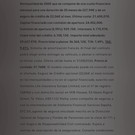
Mensualidad de 250€ que se compone de una cuota financiera
mensual para una duración de 35 meses de 227,94€ y de un
seguro de crédito de 22,06€ al mes. Última cuota: 21.650,07€.
Capital financiado con comisión de apertura: 24.452,00€.
Comisión de apertura (3,95%): 929,15€. Intereses: 5.175,97€.
Coste total del crédito: 6.105,12€. Importe total adeudado:
29.627,97€. Precio total a plazos: 36.365,12€. TIN: 7,49%.
TAE:
9,41%
. Sistema de amortización francés. Al final del contrato
podrá elegir entre entregar su vehículo, o abonar o refinanciar
la última cuota. Oferta válida hasta el 31/08/2026.
Precio al
contado: 31.760€
. El modelo visualizado puede no coincidir con
el ofertado. Seguro de Crédito opcional (22,06€ al mes) incluido
en las mensualidades y no en el capital financiado, suscrito con
Stellantis Life Insurance Europe Limited, con el nº de registro
C68966 y con domicilio social en MIB Housse, 53 Abate Rigord
Street, Ta’ Xbiex, XBX1122 Malta, como compañía de seguros, y
con la intermediación de Stellantis Financial Services España,
EFC SA, agente de seguros vinculado inscrito en la Dirección
General de Seguros y Fondos de Pensiones con la clave AJ-171 y
con Seguro de Responsabilidad Civil contratado. Sujeta a
normas de suscripción de la aseguradora. Consulte condiciones