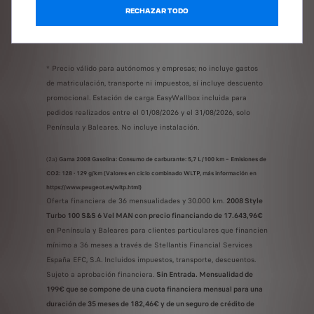
RECHAZAR TODO
EMISIONES, CONSUMOS Y CONDICIONES
LEGALES
* Precio válido para autónomos y empresas; no incluye gastos
de matriculación, transporte ni impuestos, sí incluye descuento
promocional. Estación de carga EasyWallbox incluida para
pedidos realizados entre el 01/08/2026 y el 31/08/2026, solo
Península y Baleares. No incluye instalación.
(2a)
Gama 2008 Gasolina: Consumo de carburante: 5,7 L/100 km – Emisiones de
CO2: 128 - 129 g/km (Valores en ciclo combinado WLTP, más información en
https://www.peugeot.es/wltp.html)
Oferta financiera de 36 mensualidades y 30.000 km.
2008 Style
Turbo 100 S&S 6 Vel MAN con precio financiando de 17.643,96€
en Península y Baleares para clientes particulares que financien
mínimo a 36 meses a través de Stellantis Financial Services
España EFC, S.A. Incluidos impuestos, transporte, descuentos.
Sujeto a aprobación financiera.
Sin Entrada. Mensualidad de
199€ que se compone de una cuota financiera mensual para una
duración de 35 meses de 182,46€ y de un seguro de crédito de