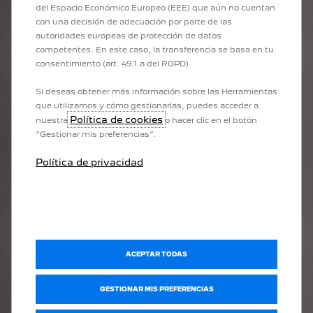
1
/
8
del Espacio Económico Europeo (EEE) que aún no cuentan
ANTERIOR
SIGUIENTE
con una decisión de adecuación por parte de las
autoridades europeas de protección de datos
NUEVO PEUGEOT PARTNER ACTIVE
NUE
competentes. En este caso, la transferencia se basa en tu
YA 
la
Un acabado inteligente y bien equipado que incorpora un interior
consentimiento (art. 49.1.a del RGPD).
rediseñado. El nuevo Partner Active está pensado para responder a
Place
las necesidades diarias de los profesionales con confort, eficiencia y
Si deseas obtener más información sobre las Herramientas
versa
practicidad.
que utilizamos y cómo gestionarlas, puedes acceder a
PEUGE
Política de cookies
nuestra
o hacer clic en el botón
E-208
“Gestionar mis preferencias”.
Política de privacidad
DESCUBRE EL NUEVO PARTNER ACTIVE
ACEPTAR TODAS
GESTIONAR MIS PREFERENCIAS