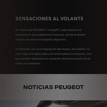
SENSACIONES AL VOLANTE
CAR
Al volante del PEUGEOT i-Cockpit®, cada trayecto se
Un diseño
convierte en una experiencia inmersiva, donde el diseño
elegancia
intuitivo se une con el espíritu deportivo.
felina ca
magnética
Combinado con la configuración del chasis, este diseño no
solo mejora la reactividad y el control para el conductor, sino
que también despierta una conexión emocional profunda en
todos los pasajeros.
NOTICIAS PEUGEOT