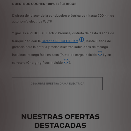
NUESTROS COCHES 100% ELÉCTRICOS
NUES
ría de
Disfruta del placer de la conducción eléctrica con hasta 700 km de
Exper
autonomía eléctrica WLTP.
tor
tiemp
5 km en los principales países europeos en 2023 (encuesta interna de Stellantis)
del 
Y gracias a PEUGEOT Electric Promise, disfruta de hasta 8 años de
tranquilidad con la
Garantía PEUGEOT Care
, hasta 8 años de
No ne
La Garantía PEUGEOT Care está di
garantía para la batería y todas nuestras soluciones de recarga
el co
 y emisiones combinados WLTP en comparación con un motor de gasolina equivale
incluidas: recarga fácil en casa (Punto de carga incluido
) y en
Estación de carga incl
carretera (Charging Pass incluido
).
Con el Free2move Charging Pass (tarjeta de 
DESCUBRE NUESTRA GAMA ELÉCTRICA
NUESTRAS OFERTAS
DESTACADAS