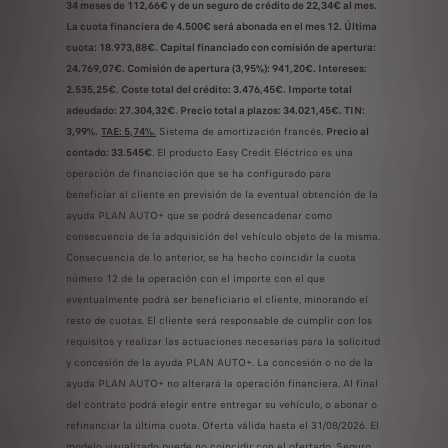
34 meses de 112,66€ y de un seguro de crédito de 22,34€ al mes.
La cuota financiera de 4.500€ será abonada en el mes 12. Última
cuota: 18.973,88€. Capital financiado con comisión de apertura:
24.769,07€. Comisión de apertura (3,95%): 941,20€. Intereses:
2.535,25€. Coste total del crédito: 3.476,45€. Importe total
adeudado: 27.304,32€. Precio total a plazos: 34.021,45€. TIN:
3,99%.
TAE: 5,74%.
Sistema de amortización francés.
Precio al
contado: 33.545€
. El producto Easy Credit Eléctrico es una
operación de financiación que se ha configurado para
beneficiar al cliente en previsión de la eventual obtención de la
ayuda PLAN AUTO+ que se podrá desencadenar como
consecuencia de la adquisición del vehículo objeto de la misma.
Consecuencia de lo anterior, se ha hecho coincidir la cuota
número 12 de la operación con el importe con el que
eventualmente podrá ser beneficiario el cliente, minorando el
resto de cuotas. El cliente será responsable de cumplir con los
requisitos y realizar las actuaciones necesarias para la solicitud
y concesión de la ayuda PLAN AUTO+. La concesión o no de la
ayuda PLAN AUTO+ no alterará la operación financiera. Al final
del contrato podrá elegir entre entregar su vehículo, o abonar o
refinanciar la última cuota. Oferta válida hasta el 31/08/2026. El
modelo visualizado puede no coincidir con el ofertado. Seguro