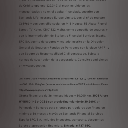
de Crédito opcional (22,34€ al mes) incluido en las
mensualidades y no en el capital financiado, suscrito con
Stellantis Life Insurance Europe Limited, con el nº de registro
C68966 y con domicilio social en MIB Housse, 53 Abate Rigord
Street, Ta’ Xbiex, XBX1122 Malta, como compañía de seguros, y
con la intermediación de Stellantis Financial Services España,
EFC SA, agente de seguros vinculado inscrito en la Dirección
General de Seguros y Fondos de Pensiones con la clave AJ-171 y
con Seguro de Responsabilidad Civil contratado. Sujeta a
normas de suscripción de la aseguradora. Consulte condiciones
en www.peugeot.es.
(5b)
Gama 3008 Hybrid: Consumo de carburante: 5,3 - 5,6 L/100 km – Emisiones
de CO2: 120 - 126 g/km (Valores en ciclo combinado WLTP, más información en
https://www.peugeot.es/wltp.html)
Oferta financiera de 36 mensualidades y 30.000 km.
3008 Allure
HYBRID 145 e-DCS6 con precio financiando de 30.260€
en
Península y Baleares para clientes particulares que financien
mínimo a 36 meses a través de Stellantis Financial Services
España EFC, S.A. Incluidos impuestos, transporte, descuentos.
Sujeto a aprobación financiera.
Entrada: 6.737,15€.