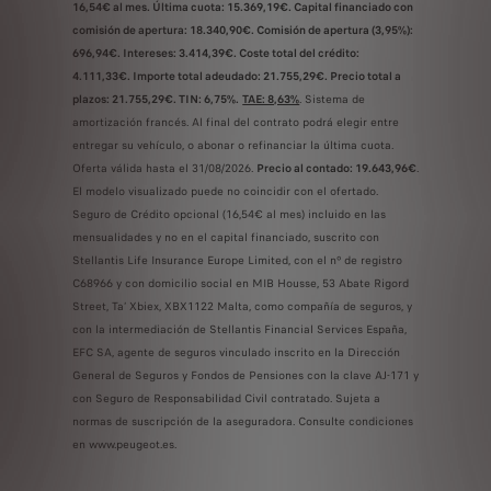
16,54€ al mes. Última cuota: 15.369,19€. Capital financiado con
comisión de apertura: 18.340,90€. Comisión de apertura (3,95%):
696,94€. Intereses: 3.414,39€. Coste total del crédito:
4.111,33€. Importe total adeudado: 21.755,29€. Precio total a
plazos: 21.755,29€. TIN: 6,75%.
TAE: 8,63%
. Sistema de
amortización francés. Al final del contrato podrá elegir entre
entregar su vehículo, o abonar o refinanciar la última cuota.
Oferta válida hasta el 31/08/2026.
Precio al contado: 19.643,96€
.
El modelo visualizado puede no coincidir con el ofertado.
Seguro de Crédito opcional (16,54€ al mes) incluido en las
mensualidades y no en el capital financiado, suscrito con
Stellantis Life Insurance Europe Limited, con el nº de registro
C68966 y con domicilio social en MIB Housse, 53 Abate Rigord
Street, Ta’ Xbiex, XBX1122 Malta, como compañía de seguros, y
con la intermediación de Stellantis Financial Services España,
EFC SA, agente de seguros vinculado inscrito en la Dirección
General de Seguros y Fondos de Pensiones con la clave AJ-171 y
con Seguro de Responsabilidad Civil contratado. Sujeta a
normas de suscripción de la aseguradora. Consulte condiciones
en www.peugeot.es.