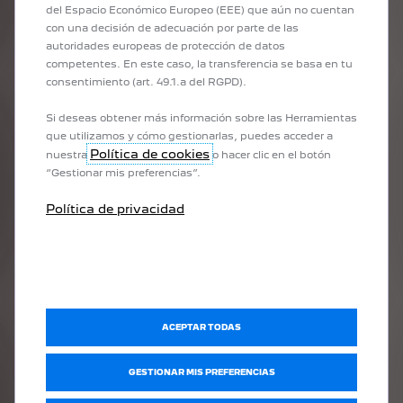
1
/
8
del Espacio Económico Europeo (EEE) que aún no cuentan
ANTERIOR
SIGUIENTE
con una decisión de adecuación por parte de las
autoridades europeas de protección de datos
NUEVO PEUGEOT PARTNER ACTIVE
NUE
competentes. En este caso, la transferencia se basa en tu
YA 
la
Un acabado inteligente y bien equipado que incorpora un interior
consentimiento (art. 49.1.a del RGPD).
rediseñado. El nuevo Partner Active está pensado para responder a
Place
las necesidades diarias de los profesionales con confort, eficiencia y
Si deseas obtener más información sobre las Herramientas
versa
practicidad.
que utilizamos y cómo gestionarlas, puedes acceder a
PEUGE
Política de cookies
nuestra
o hacer clic en el botón
E-208
“Gestionar mis preferencias”.
Política de privacidad
DESCUBRE EL NUEVO PARTNER ACTIVE
ACEPTAR TODAS
GESTIONAR MIS PREFERENCIAS