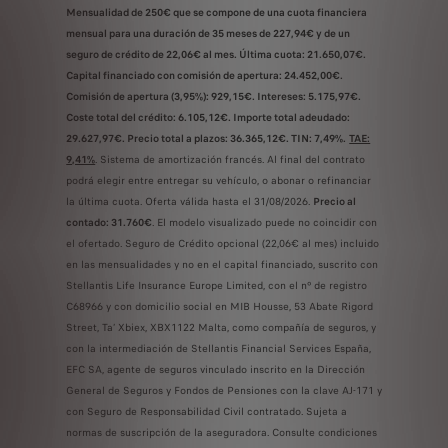
Mensualidad de 250€ que se compone de una cuota financiera
mensual para una duración de 35 meses de 227,94€ y de un
seguro de crédito de 22,06€ al mes. Última cuota: 21.650,07€.
Capital financiado con comisión de apertura: 24.452,00€.
Comisión de apertura (3,95%): 929,15€. Intereses: 5.175,97€.
Coste total del crédito: 6.105,12€. Importe total adeudado:
29.627,97€. Precio total a plazos: 36.365,12€. TIN: 7,49%.
TAE:
9,41%
. Sistema de amortización francés. Al final del contrato
podrá elegir entre entregar su vehículo, o abonar o refinanciar
la última cuota. Oferta válida hasta el 31/08/2026.
Precio al
contado: 31.760€
. El modelo visualizado puede no coincidir con
el ofertado. Seguro de Crédito opcional (22,06€ al mes) incluido
en las mensualidades y no en el capital financiado, suscrito con
Stellantis Life Insurance Europe Limited, con el nº de registro
C68966 y con domicilio social en MIB Housse, 53 Abate Rigord
Street, Ta’ Xbiex, XBX1122 Malta, como compañía de seguros, y
con la intermediación de Stellantis Financial Services España,
EFC SA, agente de seguros vinculado inscrito en la Dirección
General de Seguros y Fondos de Pensiones con la clave AJ-171 y
con Seguro de Responsabilidad Civil contratado. Sujeta a
normas de suscripción de la aseguradora. Consulte condiciones