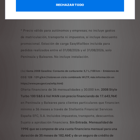
RECHAZAR TODO
EMISIONES, CONSUMOS Y CONDICIONES
LEGALES
* Precio válido para autónomos y empresas; no incluye gastos
de matriculación, transporte ni impuestos, sí incluye descuento
promocional. Estación de carga EasyWallbox incluida para
pedidos realizados entre el 01/08/2026 y el 31/08/2026, solo
Península y Baleares. No incluye instalación.
(2a)
Gama 2008 Gasolina: Consumo de carburante: 5,7 L/100 km – Emisiones de
CO2: 128 - 129 g/km (Valores en ciclo combinado WLTP, más información en
https://www.peugeot.es/wltp.html)
Oferta financiera de 36 mensualidades y 30.000 km.
2008 Style
Turbo 100 S&S 6 Vel MAN con precio financiando de 17.643,96€
en Península y Baleares para clientes particulares que financien
mínimo a 36 meses a través de Stellantis Financial Services
España EFC, S.A. Incluidos impuestos, transporte, descuentos.
Sujeto a aprobación financiera.
Sin Entrada. Mensualidad de
199€ que se compone de una cuota financiera mensual para una
duración de 35 meses de 182,46€ y de un seguro de crédito de