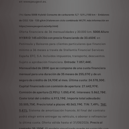
en www.peugeot.es.
(9b)
Gama 5008 Hybrid: Consumo de carburante: 5,7 - 5,9 L/100 km – Emisiones
de CO2: 126 - 133 g/km (Valores en ciclo combinado WLTP, más información en
https://www.peugeot.es/wltp.html)
Oferta financiera de 36 mensualidades y 30.000 km.
5008 Allure
HYBRID 145 eDCS6 con precio financiando de 33.650€
en
Península y Baleares para clientes particulares que financien
mínimo a 36 meses a través de Stellantis Financial Services
España EFC, S.A. Incluidos impuestos, transporte, descuentos.
Sujeto a aprobación financiera.
Entrada: 7.057,44€.
Mensualidad de 280€ que se compone de una cuota financiera
mensual para una duración de 35 meses de 255,07€ y de un
seguro de crédito de 24,93€ al mes. Última cuota: 24.578,30€.
Capital financiado con comisión de apertura: 27.642,97€.
Comisión de apertura (3,95%): 1.050,41€. Intereses: 5.862,78€.
Coste total del crédito: 6.913,19€. Importe total adeudado:
33.505,75€. Precio total a plazos: 40.563,19€. TIN: 7,49%.
TAE:
9,41%
. Sistema de amortización francés. Al final del contrato
podrá elegir entre entregar su vehículo, o abonar o refinanciar
la última cuota. Oferta válida hasta el 31/08/2026.
Precio al
contado: 35.150€
. El modelo visualizado puede no coincidir con