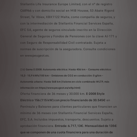
Stellantis Life Insurance Europe Limited, con el nº de registro
C68966 y con domicilio social en MIB Housse, 53 Abate Rigord
Street, Ta’ Xbiex, XBX1122 Malta, como compañía de seguros, y
con la intermediación de Stellantis Financial Services España,
EFC SA, agente de seguros vinculado inscrito en la Dirección
General de Seguros y Fondos de Pensiones con la clave AJ-171 y
con Seguro de Responsabilidad Civil contratado. Sujeta a
normas de suscripción de la aseguradora. Consulte condiciones
en www.peugeot.es.
(2d)
Gama E-2008: Autonomía eléctrica: Hasta 406 km – Consumo eléctrico:
15,3 - 15,9 kWh/100 km – Emisiones de CO2 en conducción: 0 g/km –
Autonomía urbana: Hasta 568 km (Valores en ciclo combinado WLTP, más
información en https://www.peugeot.es/wltp.html)
Oferta financiera de 36 meses y 30.000 km.
E-2008 Style
Eléctrico 156 (115 kW) con precio financiando de 30.545€
en
Península y Baleares para clientes particulares que financien un
mínimo de 36 meses con Stellantis Financial Services España,
EFC, S.A. Incluidos impuestos, transporte, descuentos. Sujeto a
aprobación financiera.
Entrada: 6.717,13€. Mensualidad de 135€
que se componen de una cuota financiera para una duración de