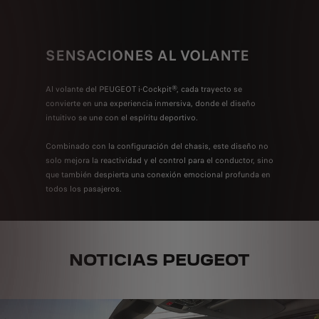
SENSACIONES AL VOLANTE
CAR
Al volante del PEUGEOT i-Cockpit®, cada trayecto se
Un diseño
convierte en una experiencia inmersiva, donde el diseño
elegancia
intuitivo se une con el espíritu deportivo.
felina ca
magnética
Combinado con la configuración del chasis, este diseño no
solo mejora la reactividad y el control para el conductor, sino
que también despierta una conexión emocional profunda en
todos los pasajeros.
NOTICIAS PEUGEOT