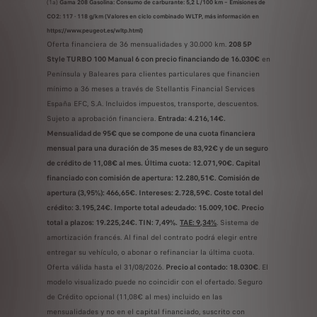
(1a)
Gama 208 Gasolina: Consumo de carburante: 5,2 L/100 km – Emisiones de
CO2: 117 - 118 g/km (Valores en ciclo combinado WLTP, más información en
https://www.peugeot.es/wltp.html)
Oferta financiera de 36 mensualidades y 30.000 km.
208 5P
Style TURBO 100 Manual 6 con precio financiando de 16.030€
en
Península y Baleares para clientes particulares que financien
mínimo a 36 meses a través de Stellantis Financial Services
España EFC, S.A. Incluidos impuestos, transporte, descuentos.
Sujeto a aprobación financiera.
Entrada: 4.216,14€.
Mensualidad de 95€ que se compone de una cuota financiera
mensual para una duración de 35 meses de 83,92€ y de un seguro
de crédito de 11,08€ al mes. Última cuota: 12.071,90€. Capital
financiado con comisión de apertura: 12.280,51€. Comisión de
apertura (3,95%): 466,65€. Intereses: 2.728,59€. Coste total del
crédito: 3.195,24€. Importe total adeudado: 15.009,10€. Precio
total a plazos: 19.225,24€. TIN: 7,49%.
TAE: 9,34%
. Sistema de
amortización francés. Al final del contrato podrá elegir entre
entregar su vehículo, o abonar o refinanciar la última cuota.
Oferta válida hasta el 31/08/2026.
Precio al contado: 18.030€
. El
modelo visualizado puede no coincidir con el ofertado. Seguro
de Crédito opcional (11,08€ al mes) incluido en las
mensualidades y no en el capital financiado, suscrito con