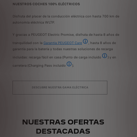
NUESTROS COCHES 100% ELÉCTRICOS
NUES
ría de
Disfruta del placer de la conducción eléctrica con hasta 700 km de
Exper
autonomía eléctrica WLTP.
tor
tiemp
5 km en los principales países europeos en 2023 (encuesta interna de Stellantis)
del 
Y gracias a PEUGEOT Electric Promise, disfruta de hasta 8 años de
tranquilidad con la
Garantía PEUGEOT Care
, hasta 8 años de
No ne
La Garantía PEUGEOT Care está di
garantía para la batería y todas nuestras soluciones de recarga
el co
 y emisiones combinados WLTP en comparación con un motor de gasolina equivale
incluidas: recarga fácil en casa (Punto de carga incluido
) y en
Estación de carga incl
carretera (Charging Pass incluido
).
Con el Free2move Charging Pass (tarjeta de 
DESCUBRE NUESTRA GAMA ELÉCTRICA
NUESTRAS OFERTAS
DESTACADAS