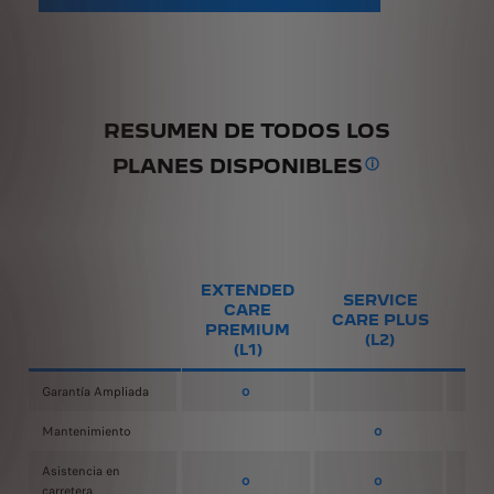
RESUMEN DE TODOS LOS
PLANES DISPONIBLES
PUEDES PERSONA
EXTENDED
SERVICE
CARE
CO
CARE PLUS
PREMIUM
CA
(L2)
(L1)
o
Garantía Ampliada
o
Mantenimiento
Asistencia en
o
o
carretera