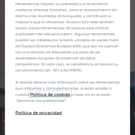
COMPLETE CARE PLUS
Herramientas mejoran la usabilidad y el rendimiento
mediante diversas funciones, como el reconocimiento del
ADQUIRIBLE DURAN
idioma o los resultados de búsqueda, y contribuyen a
Complete Care + Piezas de desgaste
+ Pre-ITV.
mejorar lo que te ofrecemos. Nuestro sitio web también
Reemplazo de piezas sujetas a desgaste (pa
puede utilizar Herramientas de terceros para mostrar
publicidad más relevante para ti. Algunas Herramientas
pueden ser tratadas por terceros ubicados en países fuera
del Espacio Económico Europeo (EEE) que aún no cuentan
ENCUENTRA UN CONCESIONARIO
con una decisión de adecuación por parte de las
autoridades europeas de protección de datos
competentes. En este caso, la transferencia se basa en tu
consentimiento (art. 49.1.a del RGPD).
Si deseas obtener más información sobre las Herramientas
que utilizamos y cómo gestionarlas, puedes acceder a
Política de cookies
nuestra
o hacer clic en el botón
“Gestionar mis preferencias”.
Política de privacidad