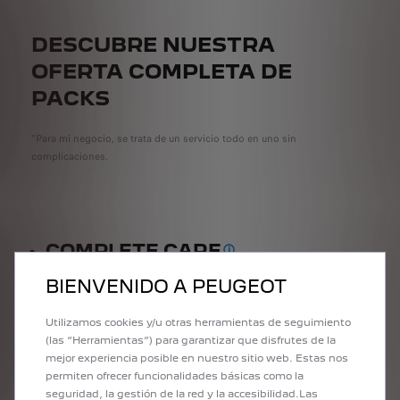
DESCUBRE NUESTRA
OFERTA COMPLETA DE
PACKS
"Para mi negocio, se trata de un servicio todo en uno sin
complicaciones.
COMPLETE CARE
ADQUIRIBLE DURANTE LOS P
BIENVENIDO A PEUGEOT
Garantía extendida
(Batería de tracción
) + Mantenimiento
Cobertura adicional para tu vehículo después de que haya ex
Tu batería de tracción está garantiz
Utilizamos cookies y/u otras herramientas de seguimiento
programado
+ Peugeot Assistance
+ para vehículos
Una serie de operaciones de mantenimiento periódico que cubren ma
Asistencia en carretera o remolque las 2
(las “Herramientas”) para garantizar que disfrutes de la
comerciales eléctricos: Estado de Salud de la Batería
mejor experiencia posible en nuestro sitio web. Estas nos
Una medición de la capaci
permiten ofrecer funcionalidades básicas como la
seguridad, la gestión de la red y la accesibilidad.Las