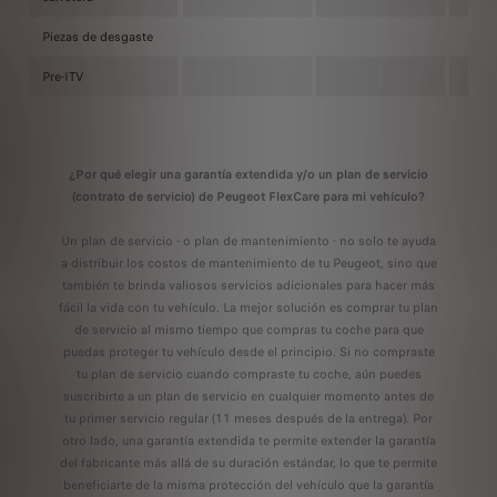
Piezas de desgaste
Pre-ITV
¿Por qué elegir una garantía extendida y/o un plan de servicio
(contrato de servicio) de Peugeot FlexCare para mi vehículo?
Un plan de servicio - o plan de mantenimiento - no solo te ayuda
a distribuir los costos de mantenimiento de tu Peugeot, sino que
también te brinda valiosos servicios adicionales para hacer más
fácil la vida con tu vehículo. La mejor solución es comprar tu plan
de servicio al mismo tiempo que compras tu coche para que
puedas proteger tu vehículo desde el principio. Si no compraste
tu plan de servicio cuando compraste tu coche, aún puedes
suscribirte a un plan de servicio en cualquier momento antes de
tu primer servicio regular (11 meses después de la entrega). Por
otro lado, una garantía extendida te permite extender la garantía
del fabricante más allá de su duración estándar, lo que te permite
beneficiarte de la misma protección del vehículo que la garantía