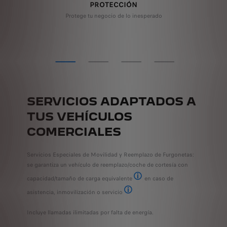
PROTECCIÓN
a
Protege tu negocio de lo inesperado
Co
SERVICIOS ADAPTADOS A
TUS VEHÍCULOS
COMERCIALES
Servicios Especiales de Movilidad y Reemplazo de Furgonetas:
se garantiza un vehículo de reemplazo/coche de cortesía con
capacidad/tamaño de carga equivalente
en caso de
Furgoneta estándar sin conversión
asistencia, inmovilización o servicio
Para planes FlexCare que incluyen servic
Incluye llamadas ilimitadas por falta de energía.