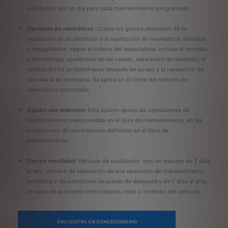
sustitución por un día para cada mantenimiento programado.
Opciones de neumáticos :
Cubre los gastos derivados de la
reparación de un pinchazo o la sustitución de neumáticos dañados
o desgastados, según el criterio del especialista. Incluye el montaje
y desmontaje, equilibrado de las ruedas, reparación de reventón, el
cambio del kit antipinchazos después de su uso y la reparación de
válvulas si es necesario. Se aplica en el límite del número de
neumáticos contratado.
Opción uso intensivo:
Esta opción apoya las operaciones de
mantenimiento mencionadas en el libro de mantenimiento, en las
condiciones de uso intensivo definidas en el libro de
mantenimiento.
Opción movilidad:
Vehículo de sustitución con un máximo de 2 días
al año, en caso de realización de una operación de mantenimiento
periódico o de sustitución de piezas de desgaste y de 7 días al año,
en caso de accidente inmovilizante, robo o incendio del vehículo
ENCUENTRA UN CONCESIONARIO