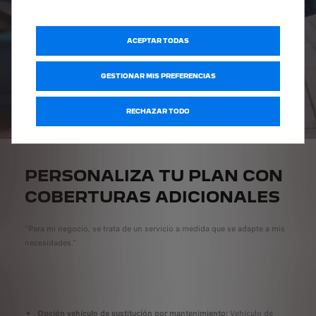
ACEPTAR TODAS
GESTIONAR MIS PREFERENCIAS
RECHAZAR TODO
PERSONALIZA TU PLAN CON
COBERTURAS ADICIONALES
“Para mi negocio, se trata de un servicio a medida que se adapte a mis
necesidades.”
Opción vehículo de sustitución por mantenimiento:
Vehículo de