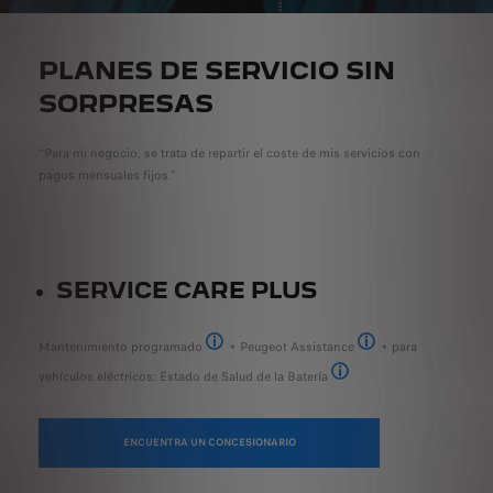
PLANES DE SERVICIO SIN
SORPRESAS
“Para mi negocio, se trata de repartir el coste de mis servicios con
pagos mensuales fijos.”
SERVICE CARE PLUS
Mantenimiento programado
+ Peugeot Assistance
+ para
Una serie de operaciones de mantenimiento periódi
Asistencia en carretera 
vehículos eléctricos: Estado de Salud de la Batería
Una medición de la capacidad
ENCUENTRA UN CONCESIONARIO