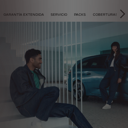
FLEXCARE
GARANTÍA EXTENDIDA
SERVICIO
PACKS
COBERTURAS ADIC
SI