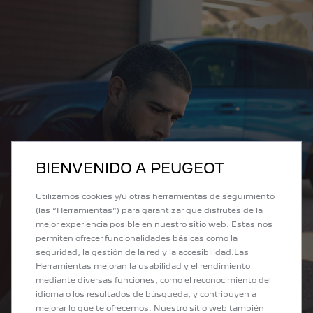
BIENVENIDO A PEUGEOT
Utilizamos cookies y/u otras herramientas de seguimiento
(las “Herramientas”) para garantizar que disfrutes de la
mejor experiencia posible en nuestro sitio web. Estas nos
permiten ofrecer funcionalidades básicas como la
seguridad, la gestión de la red y la accesibilidad.Las
Herramientas mejoran la usabilidad y el rendimiento
mediante diversas funciones, como el reconocimiento del
idioma o los resultados de búsqueda, y contribuyen a
mejorar lo que te ofrecemos. Nuestro sitio web también