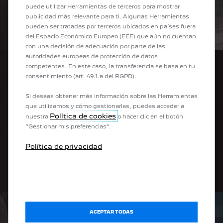
puede utilizar Herramientas de terceros para mostrar
publicidad más relevante para ti. Algunas Herramientas
pueden ser tratadas por terceros ubicados en países fuera
del Espacio Económico Europeo (EEE) que aún no cuentan
con una decisión de adecuación por parte de las
autoridades europeas de protección de datos
competentes. En este caso, la transferencia se basa en tu
APLICACIONES Y
consentimiento (art. 49.1.a del RGPD).
MAPAS
Si deseas obtener más información sobre las Herramientas
Descubre las aplicaciones PEUGEOT disponibles para tu
que utilizamos y cómo gestionarlas, puedes acceder a
smartphone y las actualizaciones de software para tu
Política de cookies
nuestra
o hacer clic en el botón
vehículo.
“Gestionar mis preferencias”.
Política de privacidad
MÁS INFORMACIÓN
ACEPTAR TODAS