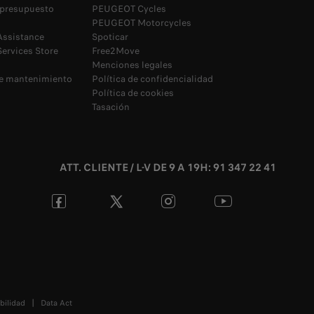
n presupuesto
PEUGEOT Cycles
PEUGEOT Motorcycles
ssistance
Spoticar
rvices Store
Free2Move
Menciones legales
de mantenimiento
Política de confidencialidad
Política de cookies
Tasación
ATT. CLIENTE / L-V DE 9 A 19H: 91 347 22 41
bilidad
Data Act