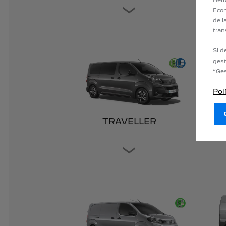
Econ
de l
tran
Si d
gest
“Ges
Pol
TRAVELLER