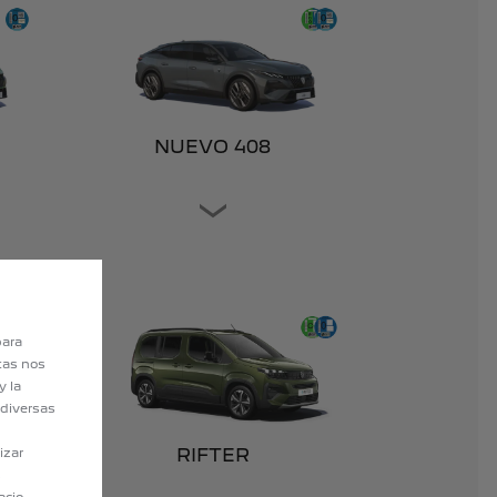
NUEVO 408
para
stas nos
y la
 diversas
RIFTER
izar
s
acio