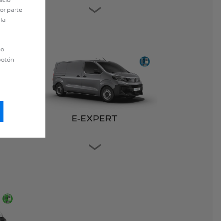
or parte
la
mo
 botón
E-EXPERT