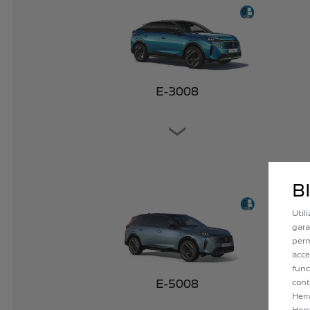
E-3008
B
Util
gara
perm
acce
func
E-5008
cont
Herr
Herr