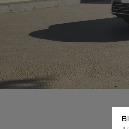
B
Util