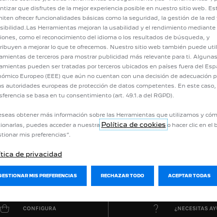
ntizar que disfrutes de la mejor experiencia posible en nuestro sitio web. E
iten ofrecer funcionalidades básicas como la seguridad, la gestión de la red 
sibilidad.Las Herramientas mejoran la usabilidad y el rendimiento mediante
iones, como el reconocimiento del idioma o los resultados de búsqueda, y
ribuyen a mejorar lo que te ofrecemos. Nuestro sitio web también puede util
amientas de terceros para mostrar publicidad más relevante para ti. Alguna
amientas pueden ser tratadas por terceros ubicados en países fuera del Esp
ómico Europeo (EEE) que aún no cuentan con una decisión de adecuación p
as autoridades europeas de protección de datos competentes. En este caso, 
sferencia se basa en tu consentimiento (art. 49.1.a del RGPD).
eseas obtener más información sobre las Herramientas que utilizamos y có
Política de cookies
ionarlas, puedes acceder a nuestra
o hacer clic en el
tionar mis preferencias”.
ítica de privacidad
GESTIONAR MIS PREFERENCIAS
RECHAZAR TODO
ACEPTAR TODAS
CONFIGURA
¿NECESITAS A