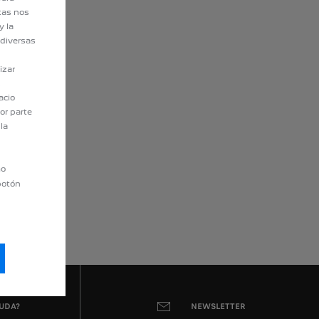
stas nos
y la
 diversas
izar
s
acio
or parte
la
mo
 botón
YUDA?
NEWSLETTER