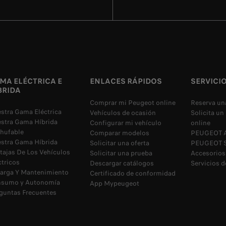
MA ELÉCTRICA E
ENLACES RÁPIDOS
SERVICI
BRIDA
Comprar mi Peugeot online
Reserva una
stra Gama Eléctrica
Vehículos de ocasión
Solicita u
stra Gama Híbrida
Configurar mi vehículo
online
hufable
Comparar modelos
PEUGEOT A
stra Gama Híbrida
Solicitar una oferta
PEUGEOT Se
tajas De Los Vehículos
Solicitar una prueba
Accesorios
ctricos
Descargar catálogos
Servicios 
arga Y Mantenimiento
Certificado de conformidad
sumo y Autonomía
App Mypeugeot
guntas Frecuentes