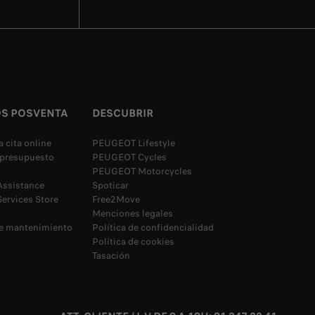
OS POSVENTA
DESCUBRIR
 cita online
PEUGEOT Lifestyle
n presupuesto
PEUGEOT Cycles
PEUGEOT Motorcycles
ssistance
Spoticar
rvices Store
Free2Move
Menciones legales
de mantenimiento
Política de confidencialidad
Política de cookies
Tasación