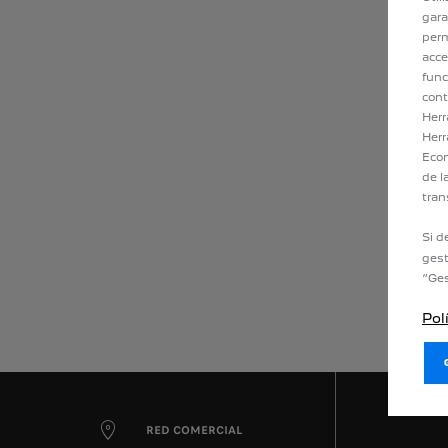
gara
perm
acce
func
cont
Herr
Herr
Econ
de l
tran
Si d
gest
“Ges
Pol
RED COMERCIAL