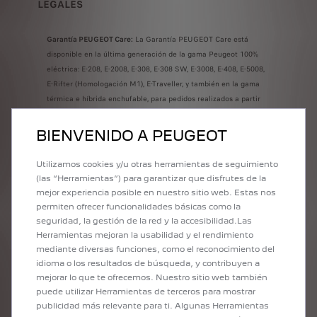
LEGALES
Garantía PEUGEOT Care:
La Garantía PEUGEOT Care está
disponible en la última generación de la gama Peugeot 100%
eléctrica: E-208, E-2008, E-308, E-308 SW, E-3008, E-408, E-5008,
E-Rifter (Homologación M1), E-Traveller, y también en la gama
térmica e híbrida enchufable, para pedidos realizados a partir
del 1 de septiembre de 2024: 208, 2008, 308, 308 SW, 308 PLUG-
IN HYBRID, 308 SW PLUG-IN HYBRID, 408, 408 PLUG-IN
BIENVENIDO A PEUGEOT
HYBRID, 3008, 3008 PLUG-IN HYBRID, 5008, 5008 PLUG-IN
HYBRID, 508, 508 PLUG-IN HYBRID, 508 SW y 508 SW PLUG-IN
Utilizamos cookies y/u otras herramientas de seguimiento
HYBRID, y para pedidos a partir del 1 de mayo de 2025 en Rifter
(las “Herramientas”) para garantizar que disfrutes de la
(Homologación M1) y Traveller.
mejor experiencia posible en nuestro sitio web. Estas nos
permiten ofrecer funcionalidades básicas como la
(1d)
Gama E-208: Autonomía eléctrica: Hasta 433 km – Consumo eléctrico: 14,1 -
seguridad, la gestión de la red y la accesibilidad.Las
16 kWh/100 km – Emisiones de CO2 en conducción: 0 g/km – Autonomía
Herramientas mejoran la usabilidad y el rendimiento
urbana: Hasta 552 km (Valores en ciclo combinado WLTP, más información en
mediante diversas funciones, como el reconocimiento del
https://www.peugeot.es/wltp.html)
idioma o los resultados de búsqueda, y contribuyen a
Oferta financiera de 36 meses y 30.000 km.
E-208 5P Style
mejorar lo que te ofrecemos. Nuestro sitio web también
Eléctrico 136 (100 Kw) con precio financiando de 26.070€
en
puede utilizar Herramientas de terceros para mostrar
publicidad más relevante para ti. Algunas Herramientas
Península y Baleares para clientes particulares que financien un