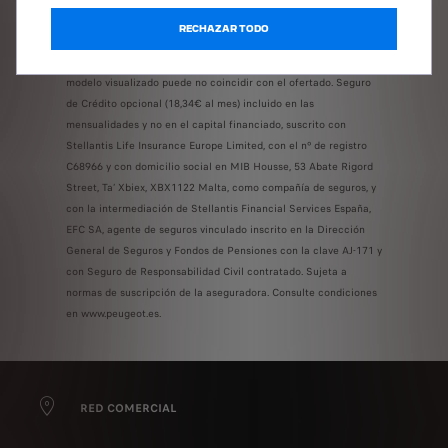
ayuda PLAN AUTO+ no alterará la operación financiera. Al final
RECHAZAR TODO
del contrato podrá elegir entre entregar su vehículo, o abonar o
refinanciar la última cuota. Oferta válida hasta el 31/08/2026. El
modelo visualizado puede no coincidir con el ofertado. Seguro
de Crédito opcional (18,34€ al mes) incluido en las
mensualidades y no en el capital financiado, suscrito con
Stellantis Life Insurance Europe Limited, con el nº de registro
C68966 y con domicilio social en MIB Housse, 53 Abate Rigord
Street, Ta’ Xbiex, XBX1122 Malta, como compañía de seguros, y
con la intermediación de Stellantis Financial Services España,
EFC SA, agente de seguros vinculado inscrito en la Dirección
General de Seguros y Fondos de Pensiones con la clave AJ-171 y
con Seguro de Responsabilidad Civil contratado. Sujeta a
normas de suscripción de la aseguradora. Consulte condiciones
en www.peugeot.es.
RED COMERCIAL