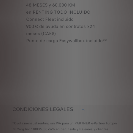
48 MESES y 60.000 KM
en RENTING TODO INCLUIDO
Connect Fleet incluido
900 € de ayuda en contratos ≥24
meses (CAES)
Punto de carga Easywallbox incluido**
CONDICIONES LEGALES
*Cuota mensual renting sin IVA para un PARTNER e-Partner Furgón
M Carg Inc 100kW 50kWh en peninsula y Baleares y clientes