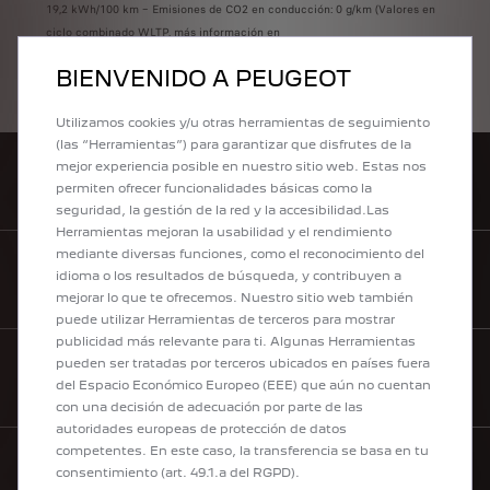
19,2 kWh/100 km – Emisiones de CO2 en conducción: 0 g/km (Valores en
ciclo combinado WLTP, más información en
https://www.peugeot.es/wltp.html)
BIENVENIDO A PEUGEOT
Utilizamos cookies y/u otras herramientas de seguimiento
(las “Herramientas”) para garantizar que disfrutes de la
mejor experiencia posible en nuestro sitio web. Estas nos
RED COMERCIAL
permiten ofrecer funcionalidades básicas como la
seguridad, la gestión de la red y la accesibilidad.Las
Herramientas mejoran la usabilidad y el rendimiento
mediante diversas funciones, como el reconocimiento del
idioma o los resultados de búsqueda, y contribuyen a
BOUTIQUE LIFESTYLE
mejorar lo que te ofrecemos. Nuestro sitio web también
puede utilizar Herramientas de terceros para mostrar
publicidad más relevante para ti. Algunas Herramientas
pueden ser tratadas por terceros ubicados en países fuera
CONFIGURA
del Espacio Económico Europeo (EEE) que aún no cuentan
con una decisión de adecuación por parte de las
autoridades europeas de protección de datos
competentes. En este caso, la transferencia se basa en tu
consentimiento (art. 49.1.a del RGPD).
¿NECESITAS AYUDA?