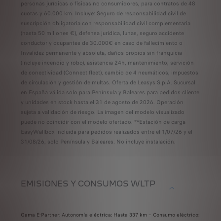
personas jurídicas o físicas no consumidores, para contratos de 48
cuotas y 60.000 km. Incluye: Seguro de responsabilidad civil de
suscripción obligatoria con responsabilidad civil complementaria
(hasta 50 millones €), defensa jurídica, lunas, seguro accidente
conductor y ocupantes de 30.000€ en caso de fallecimiento o
Invalidez permanente y absoluta, daños propios sin franquicia
(incluye incendio y robo), asistencia 24h, mantenimiento, servición
de conectividad (Connect fleet), cambio de 4 neumáticos, impuestos
de circulación y gestión de multas. Oferta de Leasys S.p.A. Sucursal
en España válida solo para Península y Baleares para pedidos cliente
y unidades en stock hasta el 31 de agosto de 2026. Operación
sujeta a validación de riesgo. La imagen del modelo visualizado
puede no coincidir con el modelo ofertado. **Estación de carga
EasyWallbox incluida para pedidos realizados entre el 1/07/26 y el
31/08/26, solo Península y Baleares. No incluye instalación.
EMISIONES Y CONSUMOS WLTP
Gama E-Partner: Autonomía eléctrica: Hasta 337 km – Consumo eléctrico: