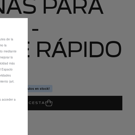
AS PARA
VE -
utes de la
JE RÁPIDO
mo la
nto mediante
mejorar lo
licidad más
l Espacio
ad
oridades
iento (art.
quedan pocos artículos en stock!
s acceder a
ÑADIR A LA CESTA
08