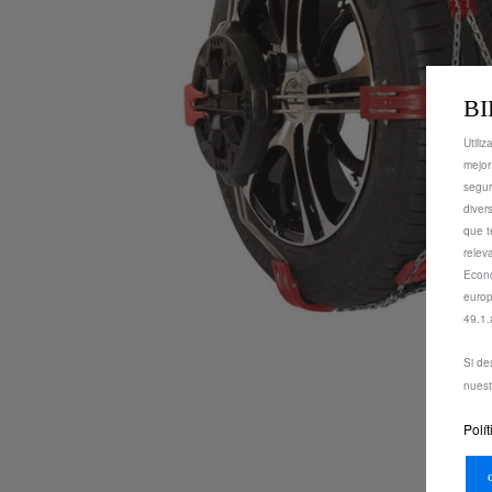
BI
Utili
mejor
segur
diver
que t
relev
Econó
europ
49.1.
Si de
nues
Polí