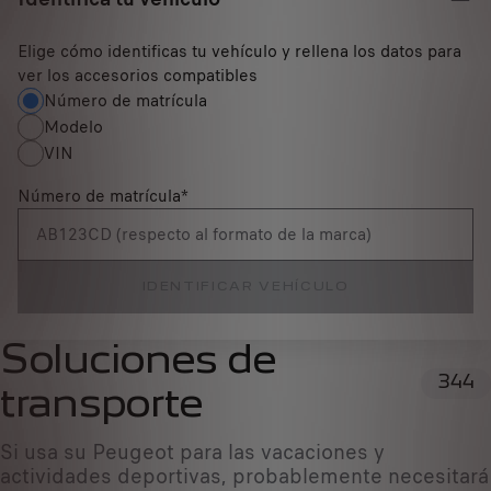
Elige cómo identificas tu vehículo y rellena los datos para
ver los accesorios compatibles
Número de matrícula
Modelo
VIN
Número de matrícula
*
IDENTIFICAR VEHÍCULO
Soluciones de
344
transporte
Si usa su Peugeot para las vacaciones y
actividades deportivas, probablemente necesitará