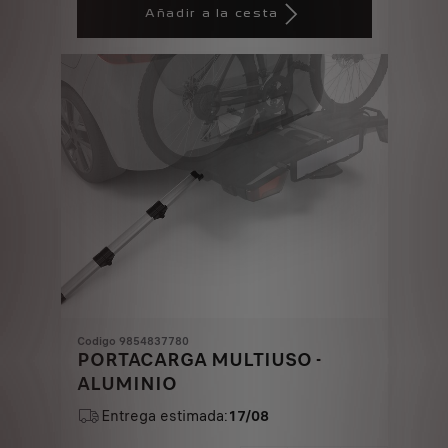
is
updated
Añadir a la cesta
90,68
to:
€
1
Codigo 9854837780
PORTACARGA MULTIUSO -
ALUMINIO
Entrega estimada:
17/08