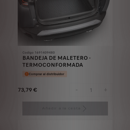
Codigo 1691409480
BANDEJA DE MALETERO -
TERMOCONFORMADA
Comprar al distribuidor
73,79
€
-
+
Price
Quantity
is
updated
Añadir a la cesta
73,79
to:
€
1