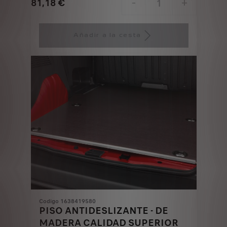
81,18
€
-
+
Price
Quantity
is
updated
Añadir a la cesta
81,18
to:
€
1
Codigo 1638419580
PISO ANTIDESLIZANTE - DE
MADERA CALIDAD SUPERIOR