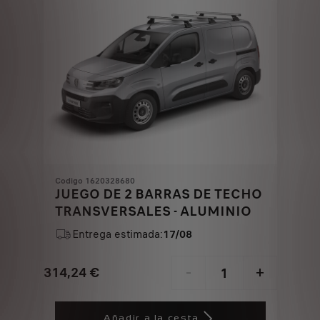
Codigo 1620328680
JUEGO DE 2 BARRAS DE TECHO
TRANSVERSALES - ALUMINIO
Entrega estimada:
17/08
314,24
€
-
+
Price
Quantity
is
updated
Añadir a la cesta