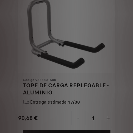
Codigo 9858801580
TOPE DE CARGA REPLEGABLE -
ALUMINIO
Entrega estimada:
17/08
90,68
€
-
+
Price
Quantity