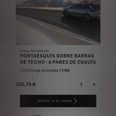
Codigo 9858802680
PORTAESQUÍS SOBRE BARRAS
DE TECHO - 6 PARES DE ESQUÍS
Entrega estimada:
17/08
332,75
€
-
+
Price
Quantity
is
updated
Añadir a la cesta
332,75
to:
€
1