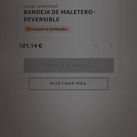
Codigo 1693692380
BANDEJA DE MALETERO -
REVERSIBLE
Comprar al distribuidor
101,14
€
-
+
Price
Quantity
is
updated
Añadir a la cesta
101,14
to:
€
1
MOSTRAR MÁS