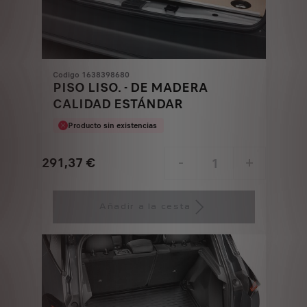
Codigo 1638398680
PISO LISO. - DE MADERA
CALIDAD ESTÁNDAR
Producto sin existencias
291,37
€
-
+
Price
Quantity
is
updated
Añadir a la cesta
291,37
to:
€
1