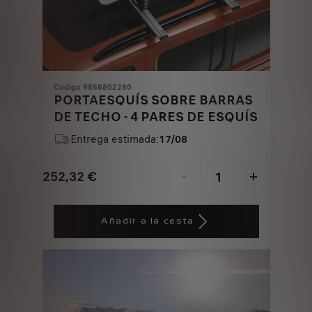
Codigo 9858802280
PORTAESQUÍS SOBRE BARRAS
DE TECHO - 4 PARES DE ESQUÍS
Entrega estimada:
17/08
252,32
€
-
+
Price
Quantity
is
updated
Añadir a la cesta
252,32
to:
€
1