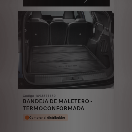
314,24
to:
€
1
Codigo 1693871180
BANDEJA DE MALETERO -
TERMOCONFORMADA
Comprar al distribuidor