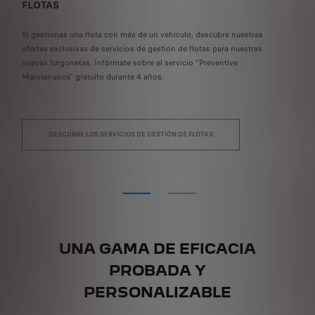
FLOTAS
Man
Si gestionas una flota con más de un vehículo, descubre nuestras
int
ofertas exclusivas de servicios de gestión de flotas para nuestras
Con
nuevas furgonetas. Infórmate sobre el servicio "Preventive
con
Maintenance" gratuito durante 4 años.
DESCUBRE LOS SERVICIOS DE GESTIÓN DE FLOTAS
UNA GAMA DE EFICACIA
PROBADA Y
PERSONALIZABLE