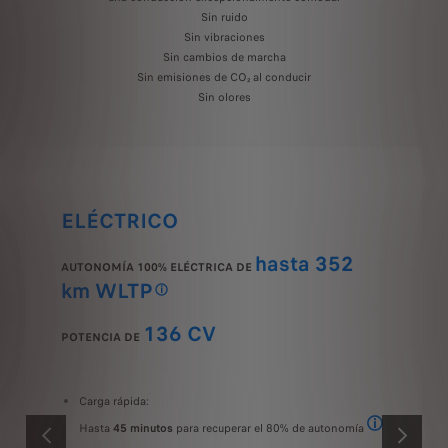
Sin ruido
Sin vibraciones
Sin cambios de marcha
Sin emisiones de CO₂ al conducir
Sin olores
ELÉCTRICO
hasta
352
AUTONOMÍA 100% ELÉCTRICA DE
km WLTP
a batería de 49 kWh (Motor: potencia de 136 CV/100 kW). Valor de homologación determinado e
Disponible con hasta 352 km de autonomía WLTP con la baterí
136 CV
POTENCIA DE
Carga rápida:
Hasta
45 minutos
para recuperar el 80% de autonomía
En una estación
stación de carga rápida pública (≥100 kW), bajo condiciones de temperatura nominal d