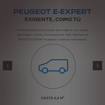
PEUGEOT E-EXPERT
EXIGENTE, COMO TÚ
Un diseño distintivo al servicio de tu negocio, con nuevas
tecnologías a bordo y motorizaciones 100% eléctricas, el
PEUGEOT E-EXPERT se adapta a todas tus necesidades.
ANTERIOR
SIGUIE
HASTA 6,6 M³