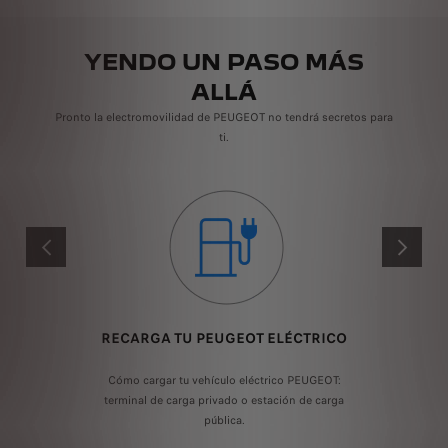
YENDO UN PASO MÁS
ALLÁ
Pronto la electromovilidad de PEUGEOT no tendrá secretos para
ti.
ANTERIOR
SIGUIENT
RECARGA TU PEUGEOT ELÉCTRICO
gue
Cómo cargar tu vehículo eléctrico PEUGEOT:
os.
terminal de carga privado o estación de carga
El
pública.
rá