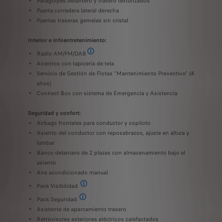
Paragolpes delantero y trasero texturizados
Puerta corredera lateral derecha
Puertas traseras gemelas sin cristal
Interior e infoentretenimiento:
delantero automático
Radio AM/FM/DAB
Incluye 2 altavoces + 2 tweeters + Bluetooth® + 1 
Asientos con tapicería de tela
mitador de velocidad, Frenado automático de emergencia con alerta de colisión, Asist
Servicio de Gestión de Flotas “Mantenimiento Preventivo” (4
años)
Connect Box con sistema de Emergencia y Asistencia
Seguridad y confort:
Airbags frontales para conductor y copiloto
Asiento del conductor con reposabrazos, ajuste en altura y
lumbar
Banco delantero de 2 plazas con almacenamiento bajo el
asiento
Aire acondicionado manual
Pack Visibilidad
Iluminación automática y limpiaparabrisas delantero a
Pack Seguridad
El paquete incluye: Control de crucero / Limitador de 
Asistente de aparcamiento trasero
Retrovisores exteriores eléctricos calefactados