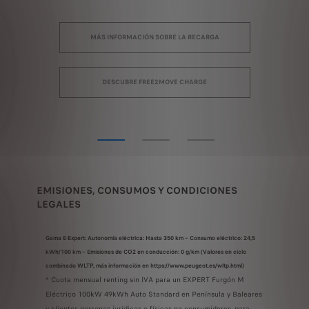
MÁS INFORMACIÓN SOBRE LA RECARGA
DESCUBRE FREE2MOVE CHARGE
EMISIONES, CONSUMOS Y CONDICIONES
LEGALES
Gama E-Expert: Autonomía eléctrica: Hasta 350 km – Consumo eléctrico: 24,5
kWh/100 km – Emisiones de CO2 en conducción: 0 g/km (Valores en ciclo
combinado WLTP, más información en https://www.peugeot.es/wltp.html)
* Cuota mensual renting sin IVA para un EXPERT Furgón M
Eléctrico 100kW 49kWh Auto Standard en Península y Baleares
y clientes personas jurídicas o físicas no consumidores, para