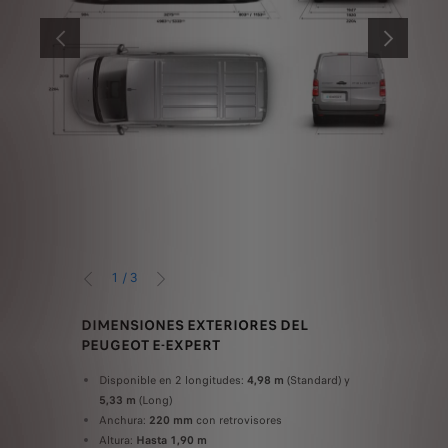
ANTERIOR
SIGUIENTE
1
/
3
ANTERIOR
SIGUIENTE
MEN ÚTIL
DIMENSIONES EXTERIORES DEL
DIMENSIO
PEUGEOT E-EXPERT
PEUGEOT
Disponible en 2 longitudes:
4,98 m
(Standard) y
Longitud 
5,33 m
(Long)
mm
(Long
ng
Anchura:
220 mm
con retrovisores
Anchura d
kg
Altura:
Hasta 1,90 m
rueda:
12