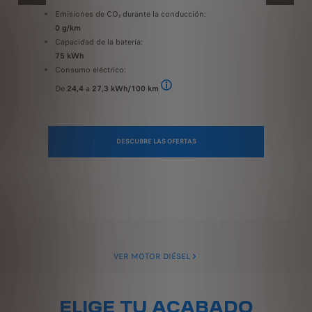
ANTERIOR
SIGUIENT
Emisiones de CO₂ durante la conducción:
0 g/km
Capacidad de la batería:
75 kWh
Consumo eléctrico:
m): de 23,2 a 26,1 - Emisiones de CO₂ (g/km): 0. Valores de recepción determinados s
De
24,4
a
27,3 kWh/100 km
Consumo de electricidad (kWh/100 km): de 
DESCUBRE LAS OFERTAS
VER MOTOR DIÉSEL
ELIGE TU ACABADO