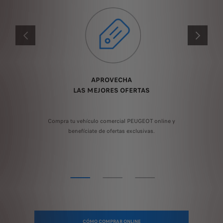
ANTERIOR
SIGUIENT
APROVECHA
LAS MEJORES OFERTAS
Compra tu vehículo comercial PEUGEOT online y
ros
¿N
benefíciate de ofertas exclusivas.
CÓMO COMPRAR ONLINE