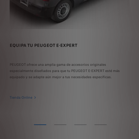
O
EQUIPA TU PEUGEOT E-EXPERT
M
de
l
PEUGEOT ofrece una amplia gama de accesorios originales
Exp
especialmente diseñados para que tu PEUGEOT E-EXPERT esté más
exp
equipado y se adapte aún mejor a tus necesidades específicas.
en 
Tienda Online
Tod