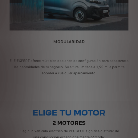
ANTERIOR
SIGUIENT
MODULARIDAD
 y
La 
EOT
El E-EXPERT ofrece múltiples opciones de configuración para adaptarse a
cir
las necesidades de tu negocio. Su altura limitada a 1,90 m le permite
acceder a cualquier aparcamiento.
ELIGE TU MOTOR
2 MOTORES
Elegir un vehículo eléctrico de PEUGEOT significa disfrutar de
una conducción excepcionalmente cómoda: