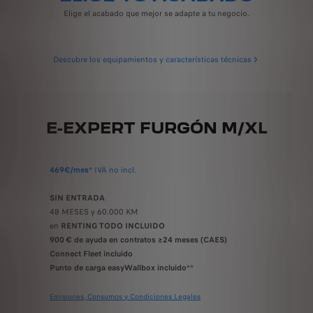
Elige el acabado que mejor se adapte a tu negocio.
Descubre los equipamientos y características técnicas
E-EXPERT FURGÓN M/XL
469€/mes
* IVA no incl.
SIN ENTRADA
48 MESES y 60.000 KM
en
RENTING TODO INCLUIDO
900 € de ayuda en contratos ≥24 meses (CAES)
Connect Fleet incluido
Punto de carga easyWallbox incluido
**
Emisiones, Consumos y Condiciones Legales