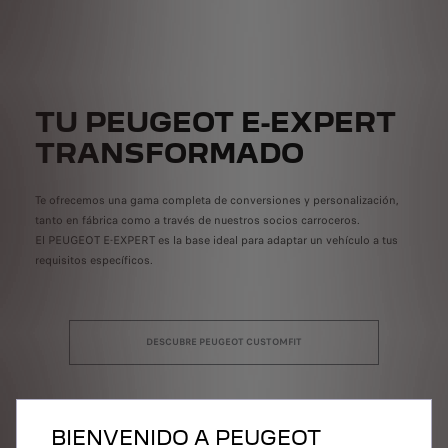
TU PEUGEOT E-EXPERT
TRANSFORMADO
Te ofrecemos una gama completa de conversiones y personalización,
tanto en fábrica como a través de nuestros socios carroceros.
El PEUGEOT E-EXPERT es la base ideal para adaptar un vehículo a tus
requisitos específicos.
DESCUBRE PEUGEOT CUSTOMFIT
BIENVENIDO A PEUGEOT