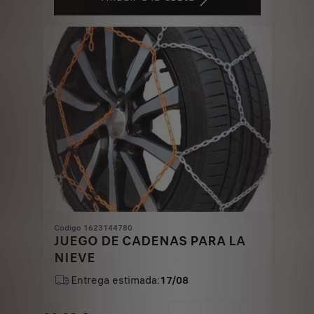
92,42
to:
€
1
Codigo 1623144780
JUEGO DE CADENAS PARA LA
NIEVE
Entrega estimada:
17/08