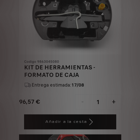
Codigo 9863045080
KIT DE HERRAMIENTAS -
FORMATO DE CAJA
Entrega estimada:
17/08
96,57
€
-
+
Price
Quantity
is
updated
Añadir a la cesta
96,57
to:
€
1