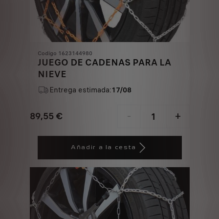
Codigo 1623144980
JUEGO DE CADENAS PARA LA
NIEVE
Entrega estimada:
17/08
89,55
€
-
+
Price
Quantity
is
updated
Añadir a la cesta
89,55
to:
€
1