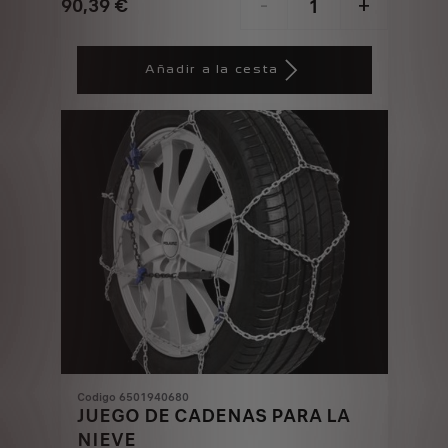
90,39
€
-
+
Price
Quantity
is
updated
Añadir a la cesta
90,39
to:
€
1
Codigo 6501940680
JUEGO DE CADENAS PARA LA
NIEVE