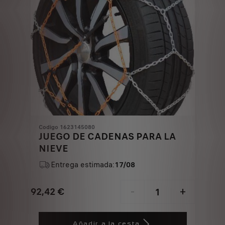
Codigo 1623145080
JUEGO DE CADENAS PARA LA
NIEVE
Entrega estimada:
17/08
92,42
€
-
+
Price
Quantity
is
updated
Añadir a la cesta