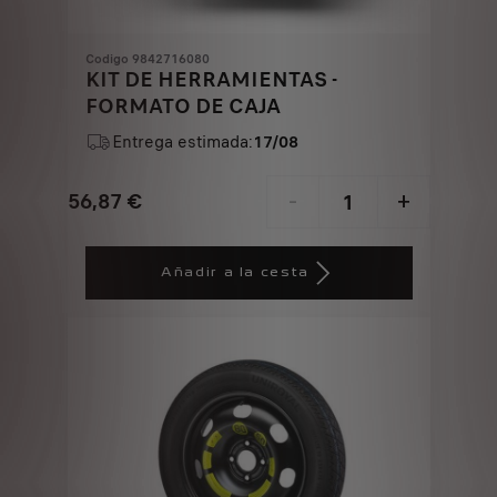
Codigo 9842716080
KIT DE HERRAMIENTAS -
FORMATO DE CAJA
Entrega estimada:
17/08
56,87
€
-
+
Price
Quantity
is
updated
Añadir a la cesta
56,87
to:
€
1