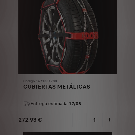
Codigo 1671331780
CUBIERTAS METÁLICAS
Entrega estimada:
17/08
272,93
€
-
+
Price
Quantity