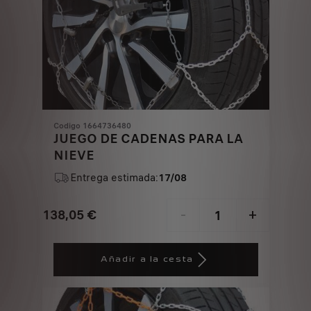
Codigo 1664736480
JUEGO DE CADENAS PARA LA
NIEVE
Entrega estimada:
17/08
138,05
€
-
+
Price
Quantity
is
updated
Añadir a la cesta
138,05
to:
€
1