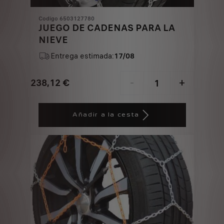
Codigo 6503127780
JUEGO DE CADENAS PARA LA
NIEVE
Entrega estimada:
17/08
238,12
€
-
+
Price
Quantity
is
updated
Añadir a la cesta
238,12
to:
€
1