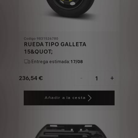
Codigo 9831526780
RUEDA TIPO GALLETA
15&QUOT;
Entrega estimada:
17/08
236,54
€
-
+
Price
Quantity
is
updated
Añadir a la cesta
236,54
to:
€
1