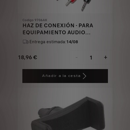
Codigo 9706AK
HAZ DE CONEXIÓN - PARA
EQUIPAMIENTO AUDIO
AUXILIAR
Entrega estimada:
14/08
18,96
€
-
+
Price
Quantity
is
updated
Añadir a la cesta
18,96
to:
€
1