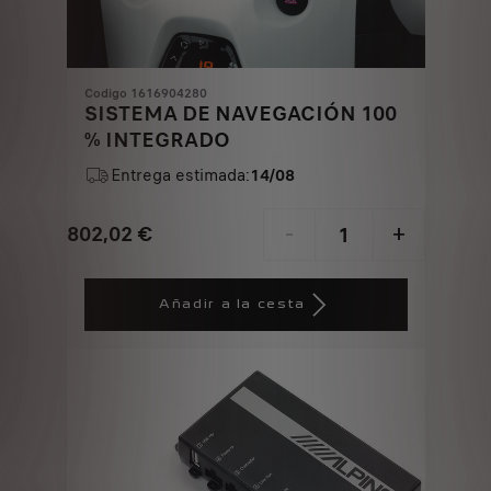
Codigo 1616904280
SISTEMA DE NAVEGACIÓN 100
% INTEGRADO
Entrega estimada:
14/08
802,02
€
-
+
Price
Quantity
is
updated
Añadir a la cesta
802,02
to:
€
1