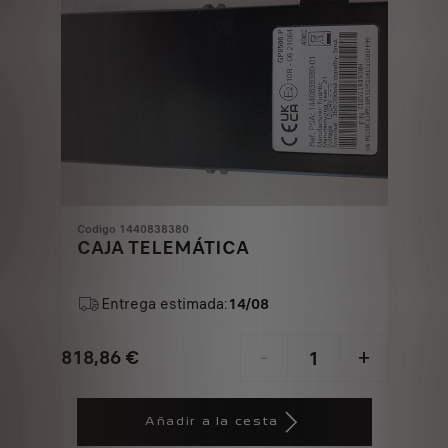
Codigo 1440838380
CAJA TELEMÁTICA
Entrega estimada:
14/08
818,86
€
-
+
Price
Quantity
is
updated
Añadir a la cesta
818,86
to: