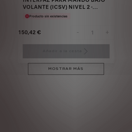
VOLANTE (ICSV) NIVEL 2 -
UNIDAD CENTRAL
Producto sin existencias
150,42
€
-
+
Price
Quantity
is
updated
Añadir a la cesta
150,42
to:
€
1
MOSTRAR MÁS