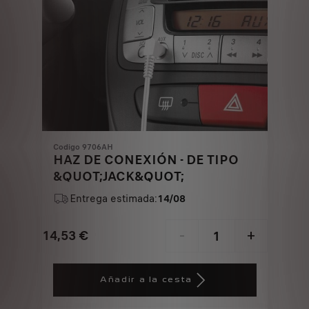
Codigo 9706AH
HAZ DE CONEXIÓN - DE TIPO
&QUOT;JACK&QUOT;
Entrega estimada:
14/08
14,53
€
-
+
Price
Quantity
is
updated
Añadir a la cesta
14,53
to:
€
1