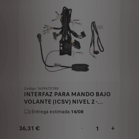
Codigo 1609675780
INTERFAZ PARA MANDO BAJO
VOLANTE (ICSV) NIVEL 2 -
CABLERÍA LEAD PARA
Entrega estimada:
14/08
AUTORRADIO KENWOOD
36,31
€
-
+