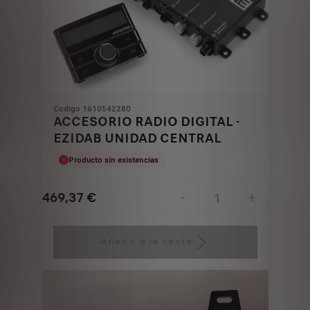
Codigo 1610542280
ACCESORIO RADIO DIGITAL -
EZIDAB UNIDAD CENTRAL
Producto sin existencias
469,37
€
-
+
Price
Quantity
is
updated
Añadir a la cesta
469,37
to:
€
1