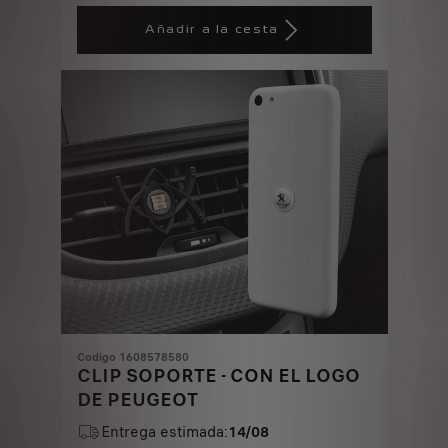
Price
Quantity
is
updated
Añadir a la cesta
36,31
to:
€
1
Codigo 1608578580
CLIP SOPORTE - CON EL LOGO
DE PEUGEOT
Entrega estimada:
14/08