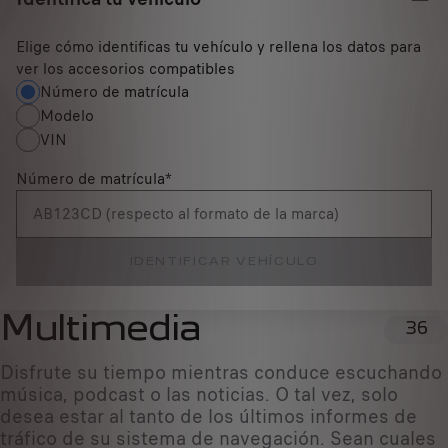
Elige cómo identificas tu vehículo y rellena los datos para
ver los accesorios compatibles
Número de matrícula
Modelo
VIN
Número de matrícula
*
IDENTIFICAR VEHÍCULO
Multimedia
36
Disfrute su tiempo mientras conduce escuchando
música, podcast o las noticias. O tal vez, solo
desea estar al tanto de los últimos informes de
tráfico de su sistema de navegación. Sean cuales