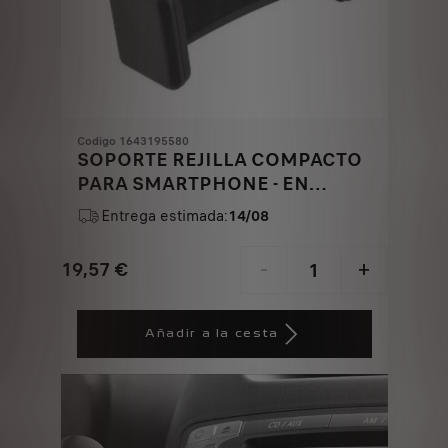
Codigo 1643195580
SOPORTE REJILLA COMPACTO
PARA SMARTPHONE - EN
AIREADOR
Entrega estimada:
14/08
19,57
€
-
+
Price
Quantity
is
updated
Añadir a la cesta
19,57
to:
€
1