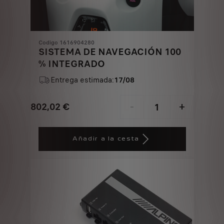
Codigo 1616904280
SISTEMA DE NAVEGACIÓN 100
% INTEGRADO
Entrega estimada:
17/08
802,02
€
-
+
Price
Quantity
is
updated
Añadir a la cesta
802,02
to:
€
1