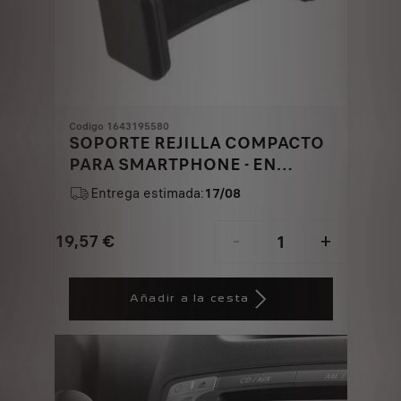
Codigo 1643195580
SOPORTE REJILLA COMPACTO
PARA SMARTPHONE - EN
AIREADOR
Entrega estimada:
17/08
19,57
€
-
+
Price
Quantity
is
updated
Añadir a la cesta
19,57
to:
€
1