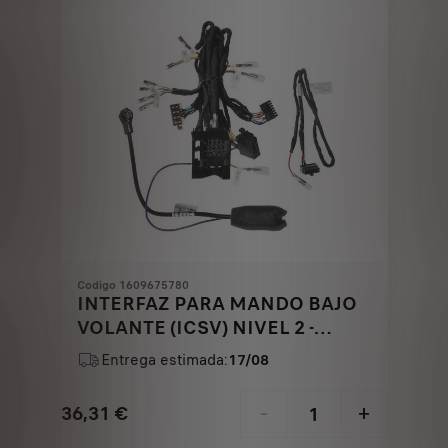
Codigo 1609675780
INTERFAZ PARA MANDO BAJO
VOLANTE (ICSV) NIVEL 2 -
CABLERÍA LEAD PARA
Entrega estimada:
17/08
AUTORRADIO KENWOOD
36,31
€
-
+