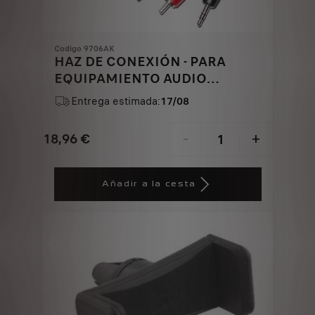
Codigo 9706AK
HAZ DE CONEXIÓN - PARA
EQUIPAMIENTO AUDIO
AUXILIAR
Entrega estimada:
17/08
18,96
€
-
+
Price
Quantity
is
updated
Añadir a la cesta
18,96
to:
€
1