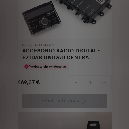
Codigo 1610542280
ACCESORIO RADIO DIGITAL -
EZIDAB UNIDAD CENTRAL
Producto sin existencias
469,37
€
-
+
Price
Quantity
is
updated
Añadir a la cesta
469,37
to:
€
1