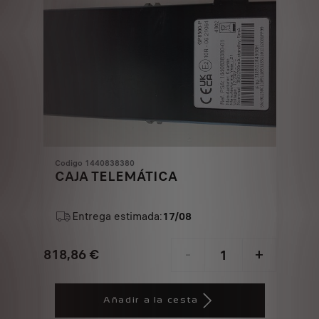
Codigo 1440838380
CAJA TELEMÁTICA
Entrega estimada:
17/08
818,86
€
-
+
Price
Quantity
is
updated
Añadir a la cesta
818,86
to: