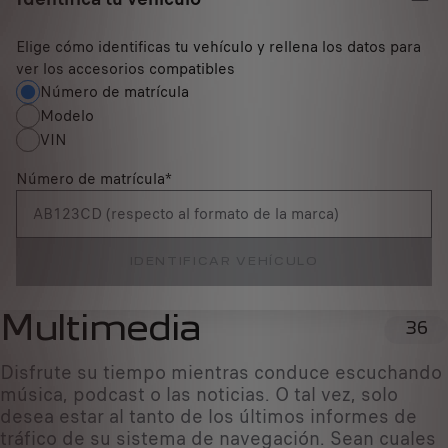
Elige cómo identificas tu vehículo y rellena los datos para
ver los accesorios compatibles
Número de matrícula
Modelo
VIN
Número de matrícula
*
IDENTIFICAR VEHÍCULO
Multimedia
36
Disfrute su tiempo mientras conduce escuchando
música, podcast o las noticias. O tal vez, solo
desea estar al tanto de los últimos informes de
tráfico de su sistema de navegación. Sean cuales