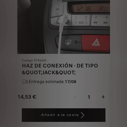
Codigo 9706AH
HAZ DE CONEXIÓN - DE TIPO
&QUOT;JACK&QUOT;
Entrega estimada:
17/08
14,53
€
-
+
Price
Quantity
is
updated
Añadir a la cesta
14,53
to:
€
1