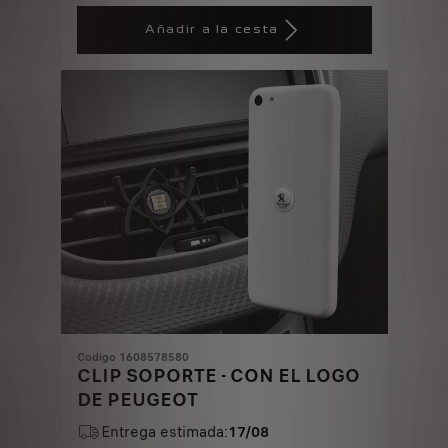
Price
Quantity
is
updated
Añadir a la cesta
36,31
to:
€
1
Codigo 1608578580
CLIP SOPORTE - CON EL LOGO
DE PEUGEOT
Entrega estimada:
17/08