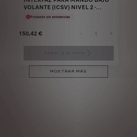
VOLANTE (ICSV) NIVEL 2 -
UNIDAD CENTRAL
Producto sin existencias
150,42
€
-
+
Price
Quantity
is
updated
Añadir a la cesta
150,42
to:
€
1
MOSTRAR MÁS