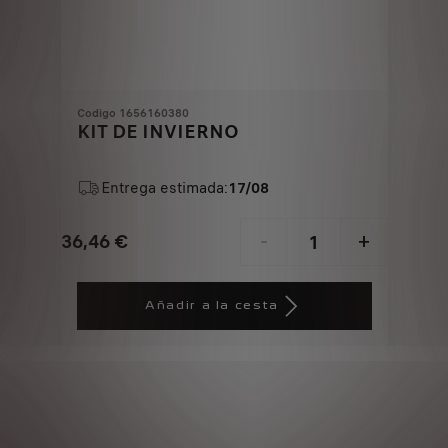
Codigo 1656160380
KIT DE INVIERNO
Entrega estimada:
17/08
36,46
€
-
+
Price
Quantity
is
updated
Añadir a la cesta
36,46
to:
€
1