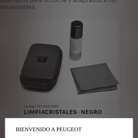
diseñados ​​para tu coche y adaptados a tus
necesidades.
Codigo 1613581580
LIMPIACRISTALES - NEGRO
Entrega estimada:
17/08
BIENVENIDO A PEUGEOT