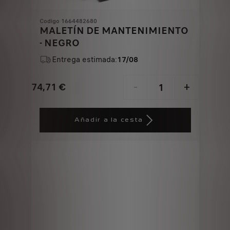
Codigo 1664482680
MALETÍN DE MANTENIMIENTO
- NEGRO
Entrega estimada:
17/08
74,71
€
-
+
Price
Quantity
is
updated
Añadir a la cesta
74,71
to:
€
1