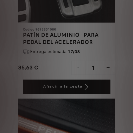
Codigo 9675831080
PATÍN DE ALUMINIO - PARA
PEDAL DEL ACELERADOR
Entrega estimada:
17/08
35,63
€
-
+
Price
Quantity
is
updated
Añadir a la cesta
35,63
to:
€
1