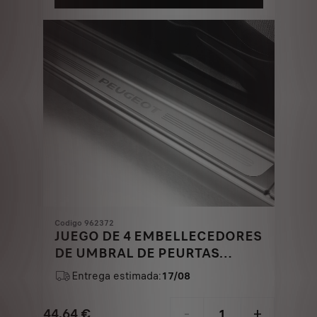
23,09
to:
€
1
Codigo 962372
JUEGO DE 4 EMBELLECEDORES
DE UMBRAL DE PEURTAS
DELANTERAS Y TRASERAS -
Entrega estimada:
17/08
ALUMINIO CEPILLADO MATE
44,64
€
-
+