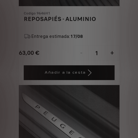
Codigo 9646H1
REPOSAPIÉS - ALUMINIO
Entrega estimada:
17/08
63,00
€
-
+
Price
Quantity
is
updated
Añadir a la cesta
63,00
to:
€
1