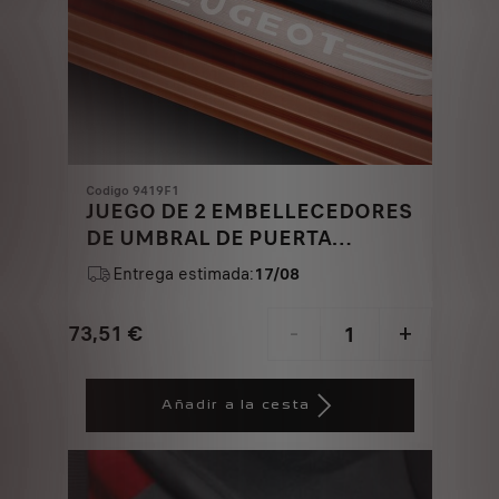
Codigo 9419F1
JUEGO DE 2 EMBELLECEDORES
DE UMBRAL DE PUERTA
DELANTERA - ASPECTO ACERO
Entrega estimada:
17/08
INOXIDABLE CEPILLADO
73,51
€
-
+
Price
Quantity
is
updated
Añadir a la cesta
73,51
to:
€
1