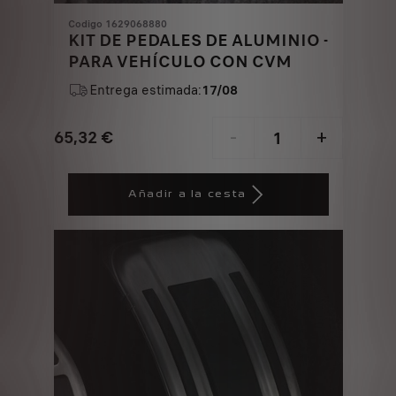
Codigo 1629068880
KIT DE PEDALES DE ALUMINIO -
PARA VEHÍCULO CON CVM
Entrega estimada:
17/08
65,32
€
-
+
Price
Quantity
is
updated
Añadir a la cesta
65,32
to:
€
1