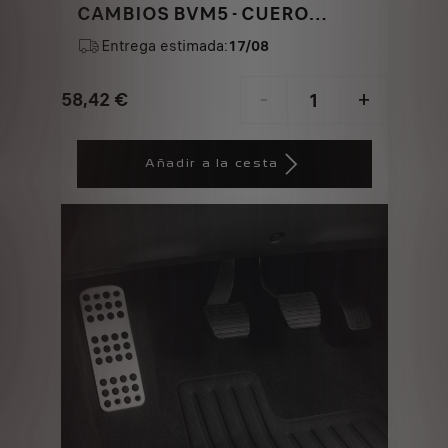
CAMBIOS BVM5 - CUERO
NEGRO Y ALUMINIO
Entrega estimada:
17/08
58,42
€
-
+
Price
Quantity
is
updated
Añadir a la cesta
58,42
to:
€
1