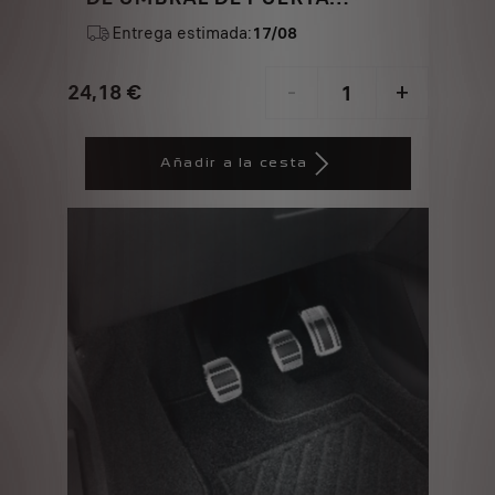
DELANTERA - ACERO
Entrega estimada:
17/08
INOXIDABLE CEPILLADO
24,18
€
-
+
Price
Quantity
is
updated
Añadir a la cesta
24,18
to:
€
1