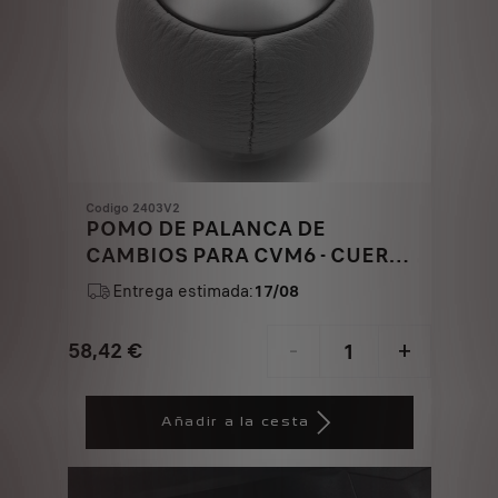
Codigo 2403V2
POMO DE PALANCA DE
CAMBIOS PARA CVM6 - CUERO
GRIS Y ALUMINIO
Entrega estimada:
17/08
58,42
€
-
+
Price
Quantity
is
updated
Añadir a la cesta
58,42
to:
€
1