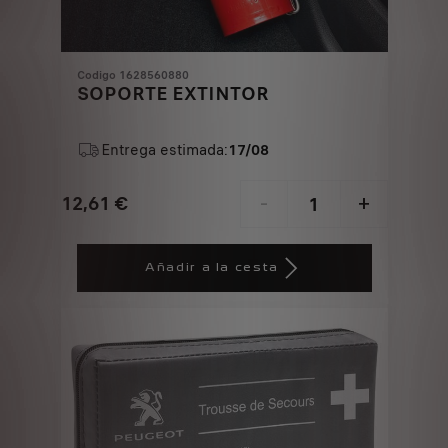
Codigo 1628560880
SOPORTE EXTINTOR
Entrega estimada:
17/08
12,61
€
-
+
Price
Quantity
is
updated
Añadir a la cesta
12,61
to:
€
1