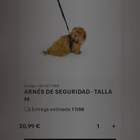
Codigo 1691071980
ARNÉS DE SEGURIDAD - TALLA
M
Entrega estimada:
17/08
20,99
€
-
+
Price
Quantity