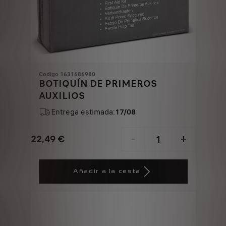
Codigo 1631686980
BOTIQUÍN DE PRIMEROS
AUXILIOS
Entrega estimada:
17/08
22,49
€
-
+
Price
Quantity
is
updated
Añadir a la cesta
22,49
to:
€
1