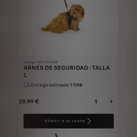
Codigo 1691101680
ARNÉS DE SEGURIDAD - TALLA
L
Entrega estimada:
17/08
20,99
€
-
+
Price
Quantity
is
updated
Añadir a la cesta
20,99
to:
€
1