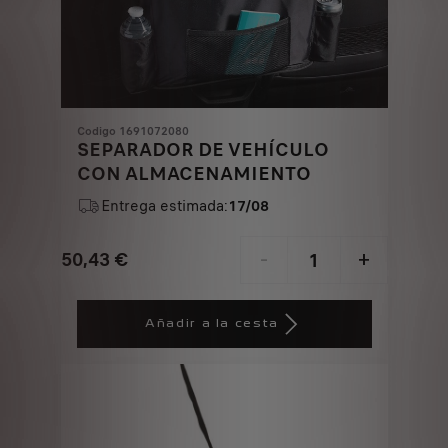
Codigo 1691072080
SEPARADOR DE VEHÍCULO
CON ALMACENAMIENTO
Entrega estimada:
17/08
50,43
€
-
+
Price
Quantity
is
updated
Añadir a la cesta
50,43
to:
€
1