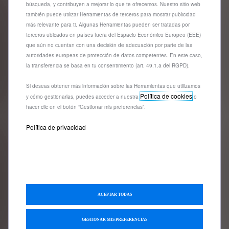
€
1
búsqueda, y contribuyen a mejorar lo que te ofrecemos. Nuestro sitio web
también puede utilizar Herramientas de terceros para mostrar publicidad
más relevante para ti. Algunas Herramientas pueden ser tratadas por
terceros ubicados en países fuera del Espacio Económico Europeo (EEE)
que aún no cuentan con una decisión de adecuación por parte de las
autoridades europeas de protección de datos competentes. En este caso,
la transferencia se basa en tu consentimiento (art. 49.1.a del RGPD).
Si deseas obtener más información sobre las Herramientas que utilizamos
Política de cookies
y cómo gestionarlas, puedes acceder a nuestra
o
hacer clic en el botón “Gestionar mis preferencias”.
Política de privacidad
Codigo 1658058380
REJILLA DE PROTECCIÓN PARA
PERROS - UNIVERSAL
METÁLICO
Entrega estimada:
17/08
ACEPTAR TODAS
166,18
€
-
+
GESTIONAR MIS PREFERENCIAS