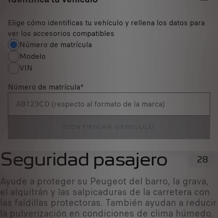
Elige cómo identificas tu vehículo y rellena los datos para
ver los accesorios compatibles
Número de matrícula
Modelo
VIN
Número de matrícula
*
IDENTIFICAR VEHÍCULO
Seguridad pasajero
28
Ayude a proteger su Peugeot del barro, la grava,
el alquitrán y las salpicaduras de la carretera con
las faldillas protectoras. También ayudan a reducir
la pulverización en condiciones de clima húmedo.