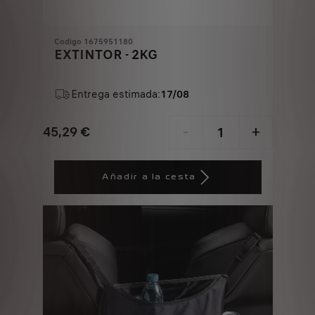
Codigo 1675951180
EXTINTOR - 2KG
Entrega estimada:
17/08
45,29
€
-
+
Price
Quantity
is
updated
Añadir a la cesta
45,29
to:
€
1