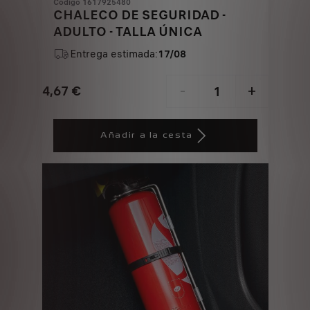
Codigo 1617925480
CHALECO DE SEGURIDAD -
ADULTO - TALLA ÚNICA
Entrega estimada:
17/08
4,67
€
-
+
Price
Quantity
is
updated
Añadir a la cesta
4,67
to:
€
1