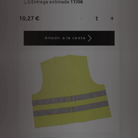
Entrega estimada:
17/08
10,27
€
-
+
Price
Quantity
is
updated
Añadir a la cesta
10,27
to:
€
1