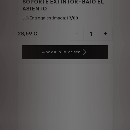
SOPORTE EXTINTOR - BAJO EL
ASIENTO
Entrega estimada:
17/08
28,59
€
-
+
Price
Quantity
is
updated
Añadir a la cesta
28,59
to:
€
1