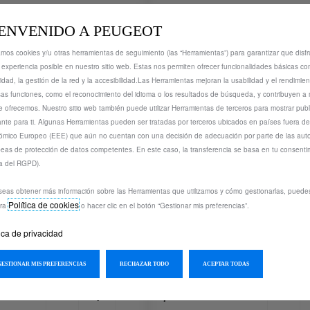
€
1
ENVENIDO A PEUGEOT
zamos cookies y/u otras herramientas de seguimiento (las “Herramientas”) para garantizar que disfr
 experiencia posible en nuestro sitio web. Estas nos permiten ofrecer funcionalidades básicas co
idad, la gestión de la red y la accesibilidad.Las Herramientas mejoran la usabilidad y el rendimie
sas funciones, como el reconocimiento del idioma o los resultados de búsqueda, y contribuyen a 
e ofrecemos. Nuestro sitio web también puede utilizar Herramientas de terceros para mostrar pub
ante para ti. Algunas Herramientas pueden ser tratadas por terceros ubicados en países fuera de
mico Europeo (EEE) que aún no cuentan con una decisión de adecuación por parte de las aut
eas de protección de datos competentes. En este caso, la transferencia se basa en tu consentim
a del RGPD).
seas obtener más información sobre las Herramientas que utilizamos y cómo gestionarlas, puede
Política de cookies
9380
tra
o hacer clic en el botón “Gestionar mis preferencias”.
Codigo 1623149080
 2 FUNDAS
JUEGO DE 2 FUNDAS
IZANTES - FUNDAS
tica de privacidad
ANTIDESLIZANTES - F
estimada:
17/08
Entrega estimada:
17/08
GESTIONAR MIS PREFERENCIAS
RECHAZAR TODO
ACEPTAR TODAS
95,02
€
-
+
-