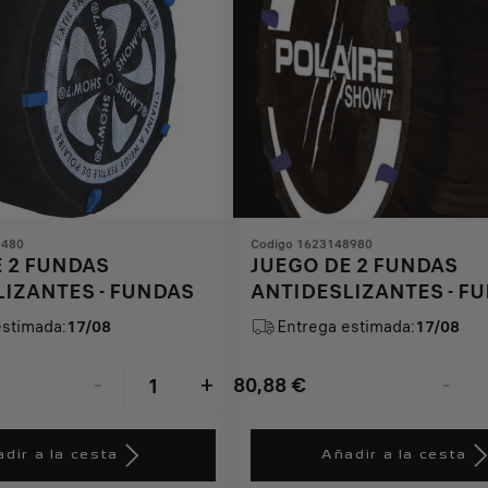
9480
Codigo 1623148980
 2 FUNDAS
JUEGO DE 2 FUNDAS
IZANTES - FUNDAS
ANTIDESLIZANTES - F
estimada:
17/08
Entrega estimada:
17/08
80,88
€
-
+
-
Price
Quantity
is
updated
dir a la cesta
Añadir a la cesta
80,88
to: