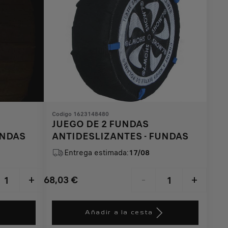
Codigo 1623148480
JUEGO DE 2 FUNDAS
UNDAS
ANTIDESLIZANTES - FUNDAS
Entrega estimada:
17/08
68,03
€
+
-
+
Price
Quantity
is
updated
Añadir a la cesta
68,03
to: