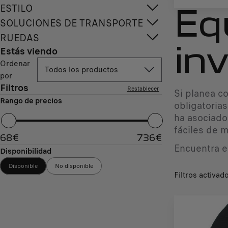
ESTILO
Eq
SOLUCIONES DE TRANSPORTE
RUEDAS
Estás viendo
in
Ordenar
Todos los productos
por
Filtros
Restablecer
Si planea c
Rango de precios
obligatoria
ha asociado
fáciles de 
68
€
736
€
Encuentra e
Disponibilidad
Disponible
No disponible
Filtros activad