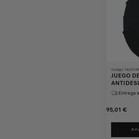
Codigo 162314
JUEGO DE
ANTIDESL
Entrega 
95,01
€
Price
Quantity
is
updated
Aña
95,01
to: